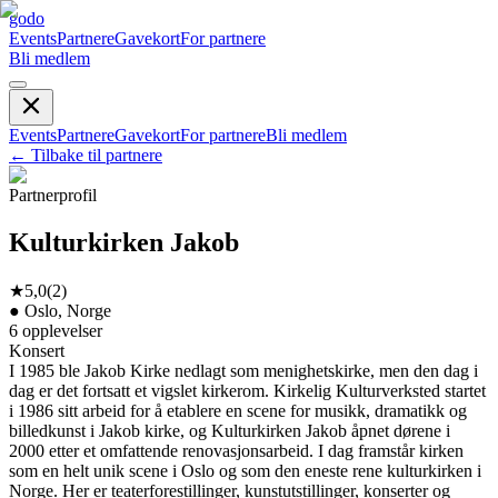
godo
Events
Partnere
Gavekort
For partnere
Bli medlem
Events
Partnere
Gavekort
For partnere
Bli medlem
←
Tilbake til partnere
Partnerprofil
Kulturkirken Jakob
★
5,0
(
2
)
●
Oslo, Norge
6
opplevelser
Konsert
I 1985 ble Jakob Kirke nedlagt som menighetskirke, men den dag i
dag er det fortsatt et vigslet kirkerom. Kirkelig Kulturverksted startet
i 1986 sitt arbeid for å etablere en scene for musikk, dramatikk og
billedkunst i Jakob kirke, og Kulturkirken Jakob åpnet dørene i
2000 etter et omfattende renovasjonsarbeid. I dag framstår kirken
som en helt unik scene i Oslo og som den eneste rene kulturkirken i
Norge. Her er teaterforestillinger, kunstutstillinger, konserter og