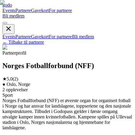
godo
Events
Partnere
Gavekort
For partnere
Bli medlem
Events
Partnere
Gavekort
For partnere
Bli medlem
←
Tilbake til partnere
Partnerprofil
Norges Fotballforbund (NFF)
★
5,0
(
2
)
●
Oslo, Norge
2
opplevelser
Sport
Norges Fotballforbund (NFF) er øverste organ for organisert fotball
i Norge og har ansvar for landslagene, toppseriene og den nasjonale
kampstrukturen. Tilbudet i Godopass gjelder i første omgang
utvalgte kamper innen kvinnefotballen. Kampene spilles på Ullevaal
stadion i Oslo, Norges nasjonalarena og hjemmebane for
landslagene.