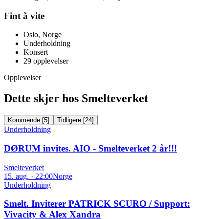
Fint å vite
Oslo, Norge
Underholdning
Konsert
29
opplevelser
Opplevelser
Dette skjer hos Smelteverket
Kommende
[
5
]
Tidligere
[
24
]
Underholdning
DØRUM invites. AIO - Smelteverket 2 år!!!
Smelteverket
15. aug. · 22:00
Norge
Underholdning
Smelt. Inviterer PATRICK SCURO / Support:
Vivacity & Alex Xandra