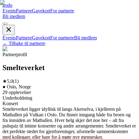
godo
Events
Partnere
Gavekort
For partnere
Bli medlem
Events
Partnere
Gavekort
For partnere
Bli medlem
←
Tilbake til partnere
Partnerprofil
Smelteverket
★
5,0
(
1
)
●
Oslo, Norge
29
opplevelser
Underholdning
Konsert
Smelteverket ligger idyllisk til langs Akerselva, i kjelleren på
Mathallen på Vulkan i Oslo. Du finner inngang både fra broen og
fra innsiden av Mathallen. Hver helg skjer det noe her – alt fra
pubquiz til intime konserter og andre arrangementer. Smelteverket er
det perfekte stedet for gjenforeninger, uformelle sammenkomster
med kollegaer, eller bare for å møte nye mennesker.