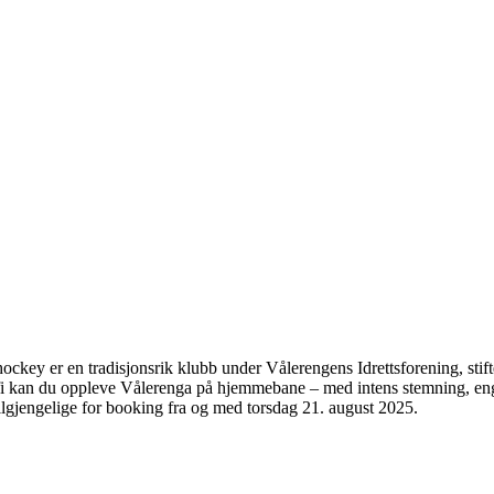
ockey er en tradisjonsrik klubb under Vålerengens Idrettsforening, sti
i kan du oppleve Vålerenga på hjemmebane – med intens stemning, enga
tilgjengelige for booking fra og med torsdag 21. august 2025.