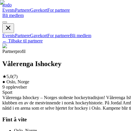
godo
Events
Partnere
Gavekort
For partnere
Bli medlem
Events
Partnere
Gavekort
For partnere
Bli medlem
←
Tilbake til partnere
Partnerprofil
Vålerenga Ishockey
★
5,0
(
7
)
●
Oslo, Norge
9
opplevelser
Sport
Vålerenga Ishockey – Norges stolteste hockeytradisjon! Vålerenga Ish
klubben en av de mestvinnende i norsk hockeyhistorie. På Jordal Amf
nåtid i en arena som er selve hjertet for hockey i Oslo. Kampene blir 
Fint å vite
Oslo, Norge