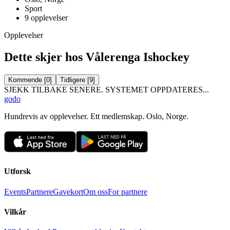
Sport
9
opplevelser
Opplevelser
Dette skjer hos Vålerenga Ishockey
Kommende
[
0
]
Tidligere
[
9
]
SJEKK TILBAKE SENERE. SYSTEMET OPPDATERES...
godo
Hundrevis av opplevelser. Ett medlemskap. Oslo, Norge.
Utforsk
Events
Partnere
Gavekort
Om oss
For partnere
Vilkår