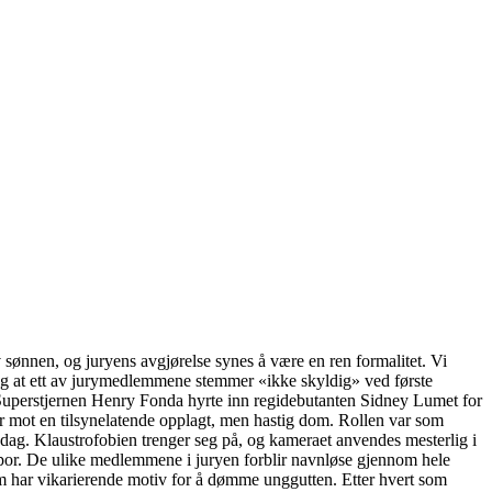
v sønnen, og juryens avgjørelse synes å være en ren formalitet. Vi
r seg at ett av jurymedlemmene stemmer «ikke skyldig» ved første
. Superstjernen Henry Fonda hyrte inn regidebutanten Sidney Lumet for
r mot en tilsynelatende opplagt, men hastig dom. Rollen var som
dag. Klaustrofobien trenger seg på, og kameraet anvendes mesterlig i
spor. De ulike medlemmene i juryen forblir navnløse gjennom hele
om har vikarierende motiv for å dømme unggutten. Etter hvert som