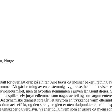
lo, Norge
lt for overlagt drap på sin far. Alle bevis og indisier peker i retning a
rommet. Alt går i retning av en enstemmig avgjørelse, helt til det vise
e skyldspørsmålet, men til hvordan stemningen i juryen langsomt dreies
 Fonda spiller selv jurymedlemmet som nages av tvil og som argumentere
 Det dynamiske dramaet foregår i et juryrom en trykkende varm ettermid
 dramaets effekt, og den strenge regien er uten dødpunkter eller blind
m egenskaper og verdisyn. Vi aner tidlig hvem som er usikre og hvem s