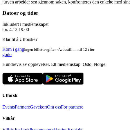
juryen arbeider seg gjennom saken, konfronteres den enkelte med sine 
Datoer og tider
Inkludert i medlemskapet
tor. 4.12.
19:00
Klar til å Utforske?
Kom i gang
Ingen billettavgifter · Avbestill inntil 12 t før
godo
Hundrevis av opplevelser. Ett medlemskap. Oslo, Norge.
Utforsk
Events
Partnere
Gavekort
Om oss
For partnere
Vilkår
Vilkår for bruk
Personvernerklæring
Kontakt