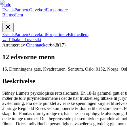
godo
Events
Partnere
Gavekort
For partnere
Bli medlem
Events
Partnere
Gavekort
For partnere
Bli medlem
←
Tilbake til oversikt
Arrangert av
Cinemateket
★
4,8
(
17
)
12 edsvorne menn
16, Dronningens gate, Kvadraturen, Sentrum, Oslo, 0152, Norge, Os
Beskrivelse
Sidney Lumets psykologiske rettsalsdrama. En 18-år gammel gutt er tilta
møter de tolv jurymedlemmene i det de har trukket seg tilbake til jury
avstemming. Fra dette punktet av er ikke spenningen knyttet til selv
å bringe Reginald Roses velkomponerte tv-drama til det store lerret.
skapt for Fondas uforstyrrelige ro, hans nesten opphøyde alvorspreg.
dette trange rommet. Den begrensende plassen utvider paradoksalt nok
filmen. Deres individuelle personlighet avspeiler seg tydelig gjenno