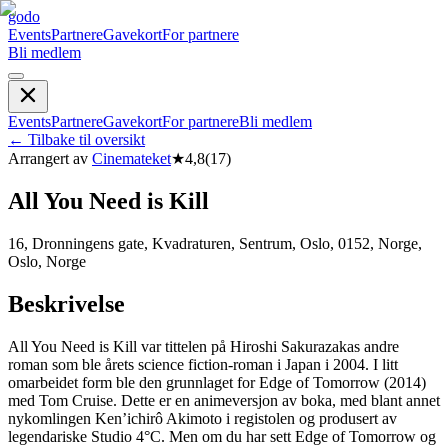
godo
Events
Partnere
Gavekort
For partnere
Bli medlem
Events
Partnere
Gavekort
For partnere
Bli medlem
←
Tilbake til oversikt
Arrangert av
Cinemateket
★
4,8
(
17
)
All You Need is Kill
16, Dronningens gate, Kvadraturen, Sentrum, Oslo, 0152, Norge,
Oslo, Norge
Beskrivelse
All You Need is Kill var tittelen på Hiroshi ­Sakurazakas andre
roman som ble årets science fiction-roman i Japan i 2004. I litt
omarbeidet form ble den grunnlaget for Edge of Tomorrow (2014)
med Tom Cruise. Dette er en animeversjon av boka, med blant annet
nykomlingen Ken’ichirô Akimoto i registolen og produsert av
legendariske Studio 4°C. Men om du har sett Edge of Tomorrow og