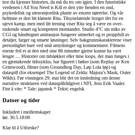
tror du kjenner historien, da må du tro om igjen. I den futuristiske
verdenen i All You Need is Kill er den ytre fienden en ond,
psykedelisk og utenomjordisk plante av enorm størrelse. Og vår
heltinne er den litt klønete Rita. Tilsynelatende borger det for en
ujevn kamp, men med litt trening viser Rita seg å være en over­
raskende smart og kompetent motstander. Studio 4°C sin miks av
CGI og håndtegnet animasjon fungerer utmerket og er proppfull av
detaljer, farger og smarte løsninger. Selv ­bakgrunnskarakterene viser
personlighet bare ved små antydninger og kommentarer. Filmens
eneste feil er at den med sine 86 minutter gjerne kunne ha vært
lengre … Historier om tidsløkker eller time loops, der man fanges i
en gjentakende tids­syklus, har ­figurert i bøker (som Replay av Ken
Grimwood), filmer (som Groundhog Day, Løp Lola løp) og
dataspill (for eksempel The Legend of Zelda: Majora’s Mask, Outer
Wilds). Før visningen 29. mai blir det en innledning om denne
narrative strukturen ved dataspillrådgiver i NFI, Jens Erik Vaaler.
Fint å vite: * Tale: japansk * Tekst: engelsk
Datoer og tider
Inkludert i medlemskapet
lør. 30.5.
18:00
Klar til å Utforske?