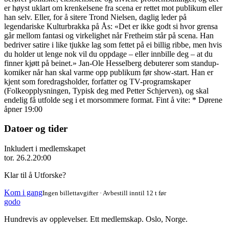
er høyst uklart om krenkelsene fra scena er rettet mot publikum eller
han selv. Eller, for å sitere Trond Nielsen, daglig leder på
legendariske Kulturbrakka på Ås: «Det er ikke godt si hvor grensa
går mellom fantasi og virkelighet når Fretheim står på scena. Han
bedriver satire i like tjukke lag som fettet på ei billig ribbe, men hvis
du holder ut lenge nok vil du oppdage – eller innbille deg – at du
finner kjøtt på beinet.» Jan-Ole Hesselberg debuterer som standup-
komiker når han skal varme opp publikum før show-start. Han er
kjent som foredragsholder, forfatter og TV-programskaper
(Folkeopplysningen, Typisk deg med Petter Schjerven), og skal
endelig få utfolde seg i et morsommere format. Fint å vite: * Dørene
åpner 19:00
Datoer og tider
Inkludert i medlemskapet
tor. 26.2.
20:00
Klar til å Utforske?
Kom i gang
Ingen billettavgifter · Avbestill inntil 12 t før
godo
Hundrevis av opplevelser. Ett medlemskap. Oslo, Norge.