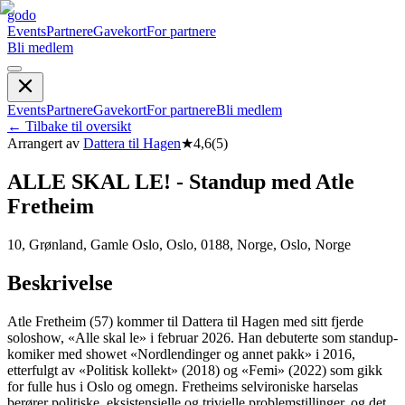
godo
Events
Partnere
Gavekort
For partnere
Bli medlem
Events
Partnere
Gavekort
For partnere
Bli medlem
←
Tilbake til oversikt
Arrangert av
Dattera til Hagen
★
4,6
(
5
)
ALLE SKAL LE! - Standup med Atle
Fretheim
10, Grønland, Gamle Oslo, Oslo, 0188, Norge, Oslo, Norge
Beskrivelse
Atle Fretheim (57) kommer til Dattera til Hagen med sitt fjerde
soloshow, «Alle skal le» i februar 2026. Han debuterte som standup-
komiker med showet «Nordlendinger og annet pakk» i 2016,
etterfulgt av «Politisk kollekt» (2018) og «Femi» (2022) som gikk
for fulle hus i Oslo og omegn. Fretheims selvironiske harselas
berører politiske, eksistensielle og trivielle problemstillinger, og det