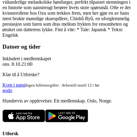
vidunderlige melankolske høstfarger, perfekt tilpasset stemningen i
en historie som uanstrengt berører livets store spørsmål. Ofte er det
kvinnerollene hos Ozu som trekkes frem, men her gjør en av hans
mest brukte mannlige skuespillere, Chishû Ryû, en uforglemmelig
prestasjon som faren som dras mellom frykten for ensomheten og
ønsket om datterens lykke. Fint å vite: * Tale: Japansk * Tekst:
Engelsk
Datoer og tider
Inkludert i medlemskapet
ons. 8.10.
21:00
Klar til å Utforske?
Kom i gang
Ingen billettavgifter · Avbestill inntil 12 t før
godo
Hundrevis av opplevelser. Ett medlemskap. Oslo, Norge.
Utforsk