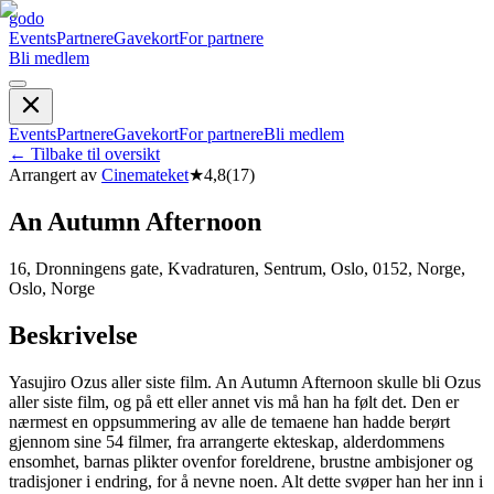
godo
Events
Partnere
Gavekort
For partnere
Bli medlem
Events
Partnere
Gavekort
For partnere
Bli medlem
←
Tilbake til oversikt
Arrangert av
Cinemateket
★
4,8
(
17
)
An Autumn Afternoon
16, Dronningens gate, Kvadraturen, Sentrum, Oslo, 0152, Norge,
Oslo, Norge
Beskrivelse
Yasujiro Ozus aller siste film. An Autumn Afternoon skulle bli Ozus
aller siste film, og på ett eller annet vis må han ha følt det. Den er
nærmest en oppsummering av alle de temaene han hadde berørt
gjennom sine 54 filmer, fra arrangerte ekteskap, alderdommens
ensomhet, barnas plikter ovenfor foreldrene, brustne ambisjoner og
tradisjoner i endring, for å nevne noen. Alt dette svøper han her inn i