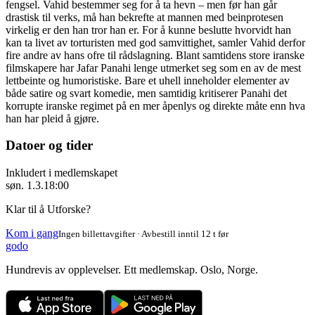
fengsel. Vahid bestemmer seg for å ta hevn – men før han går
drastisk til verks, må han bekrefte at mannen med beinprotesen
virkelig er den han tror han er. For å kunne beslutte hvorvidt han
kan ta livet av torturisten med god samvittighet, samler Vahid derfor
fire andre av hans ofre til rådslagning. Blant samtidens store iranske
filmskapere har Jafar Panahi lenge utmerket seg som en av de mest
lettbeinte og humoristiske. Bare et uhell inneholder elementer av
både satire og svart komedie, men samtidig kritiserer Panahi det
korrupte iranske regimet på en mer åpenlys og direkte måte enn hva
han har pleid å gjøre.
Datoer og tider
Inkludert i medlemskapet
søn. 1.3.
18:00
Klar til å Utforske?
Kom i gang
Ingen billettavgifter · Avbestill inntil 12 t før
godo
Hundrevis av opplevelser. Ett medlemskap. Oslo, Norge.