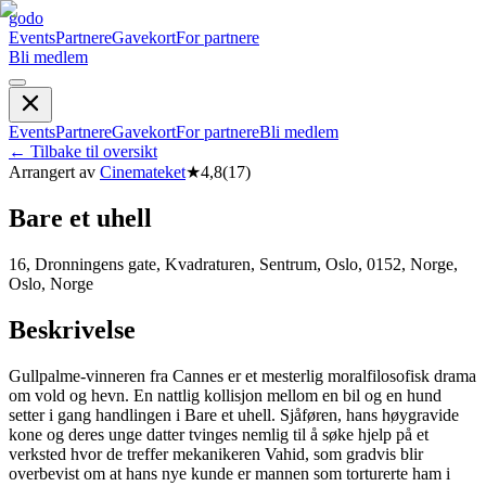
godo
Events
Partnere
Gavekort
For partnere
Bli medlem
Events
Partnere
Gavekort
For partnere
Bli medlem
←
Tilbake til oversikt
Arrangert av
Cinemateket
★
4,8
(
17
)
Bare et uhell
16, Dronningens gate, Kvadraturen, Sentrum, Oslo, 0152, Norge,
Oslo, Norge
Beskrivelse
Gullpalme-vinneren fra Cannes er et mesterlig moralfilosofisk drama
om vold og hevn. En nattlig kollisjon mellom en bil og en hund
setter i gang handlingen i Bare et uhell. Sjåføren, hans høygravide
kone og deres unge datter tvinges nemlig til å søke hjelp på et
verksted hvor de treffer mekanikeren Vahid, som gradvis blir
overbevist om at hans nye kunde er mannen som torturerte ham i