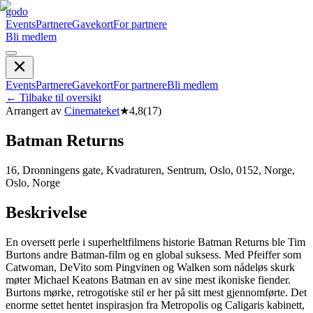
godo
Events
Partnere
Gavekort
For partnere
Bli medlem
Events
Partnere
Gavekort
For partnere
Bli medlem
←
Tilbake til oversikt
Arrangert av
Cinemateket
★
4,8
(
17
)
Batman Returns
16, Dronningens gate, Kvadraturen, Sentrum, Oslo, 0152, Norge,
Oslo, Norge
Beskrivelse
En oversett perle i superheltfilmens historie Batman Returns ble Tim
Burtons andre Batman-film og en global suksess. Med Pfeiffer som
Catwoman, DeVito som Pingvinen og Walken som nådeløs skurk
møter Michael Keatons Batman en av sine mest ikoniske fiender.
Burtons mørke, retrogotiske stil er her på sitt mest gjennomførte. Det
enorme settet hentet inspirasjon fra Metropolis og Caligaris kabinett,