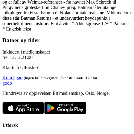
og er fullt av Weimar-referanser - fra navnet Max Schreck til
Pingvinens groteske Lon Chaney-preg. Batman tåler utallige
tolkninger, fra 60-tallscamp til Nolans brutale realisme. Midt mellom
disse står Batman Returns - et undervurdert høydepunkt i
superheltfilmens historie. Fint å vite: * Aldersgrense 12+ * På norsk
* Engelsk tekst
Datoer og tider
Inkludert i medlemskapet
fre. 12.12.
21:00
Klar til å Utforske?
Kom i gang
Ingen billettavgifter · Avbestill inntil 12 t før
godo
Hundrevis av opplevelser. Ett medlemskap. Oslo, Norge.
Utforsk