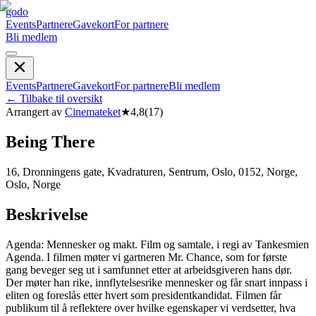
godo
Events
Partnere
Gavekort
For partnere
Bli medlem
Events
Partnere
Gavekort
For partnere
Bli medlem
←
Tilbake til oversikt
Arrangert av
Cinemateket
★
4,8
(
17
)
Being There
16, Dronningens gate, Kvadraturen, Sentrum, Oslo, 0152, Norge,
Oslo, Norge
Beskrivelse
Agenda: Mennesker og makt. Film og samtale, i regi av Tankesmien
Agenda. I filmen møter vi gartneren Mr. Chance, som for første
gang beveger seg ut i samfunnet etter at arbeidsgiveren hans dør.
Der møter han rike, innflytelsesrike mennesker og får snart innpass i
eliten og foreslås etter hvert som presidentkandidat. Filmen får
publikum til å reflektere over hvilke egenskaper vi verdsetter, hva