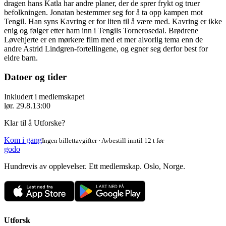
dragen hans Katla har andre planer, der de sprer frykt og truer
befolkningen. Jonatan bestemmer seg for å ta opp kampen mot
Tengil. Han syns Kavring er for liten til å være med. Kavring er ikke
enig og følger etter ham inn i Tengils Tornerosedal. Brødrene
Løvehjerte er en mørkere film med et mer alvorlig tema enn de
andre Astrid Lindgren-fortellingene, og egner seg derfor best for
eldre barn.
Datoer og tider
Inkludert i medlemskapet
lør. 29.8.
13:00
Klar til å Utforske?
Kom i gang
Ingen billettavgifter · Avbestill inntil 12 t før
godo
Hundrevis av opplevelser. Ett medlemskap. Oslo, Norge.
Utforsk