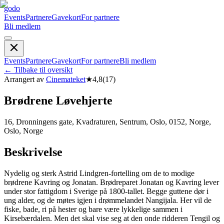
godo
Events
Partnere
Gavekort
For partnere
Bli medlem
Events
Partnere
Gavekort
For partnere
Bli medlem
←
Tilbake til oversikt
Arrangert av
Cinemateket
★
4,8
(
17
)
Brødrene Løvehjerte
16, Dronningens gate, Kvadraturen, Sentrum, Oslo, 0152, Norge,
Oslo, Norge
Beskrivelse
Nydelig og sterk Astrid Lindgren-fortelling om de to modige
brødrene Kavring og Jonatan. Brødreparet Jonatan og Kavring lever
under stor fattigdom i Sverige på 1800-tallet. Begge guttene dør i
ung alder, og de møtes igjen i drømmelandet Nangijala. Her vil de
fiske, bade, ri på hester og bare være lykkelige sammen i
Kirsebærdalen. Men det skal vise seg at den onde ridderen Tengil og