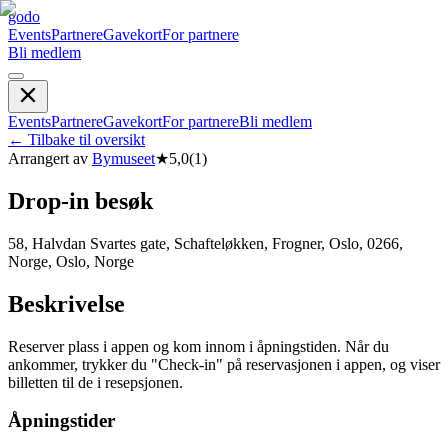
godo
Events
Partnere
Gavekort
For partnere
Bli medlem
Events
Partnere
Gavekort
For partnere
Bli medlem
←
Tilbake til oversikt
Arrangert av
Bymuseet
★
5,0
(
1
)
Drop-in besøk
58, Halvdan Svartes gate, Schafteløkken, Frogner, Oslo, 0266,
Norge, Oslo, Norge
Beskrivelse
Reserver plass i appen og kom innom i åpningstiden. Når du
ankommer, trykker du "Check-in" på reservasjonen i appen, og viser
billetten til de i resepsjonen.
Åpningstider