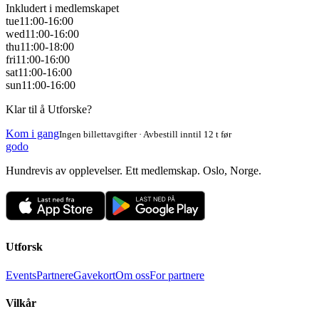
Inkludert i medlemskapet
tue
11:00-16:00
wed
11:00-16:00
thu
11:00-18:00
fri
11:00-16:00
sat
11:00-16:00
sun
11:00-16:00
Klar til å Utforske?
Kom i gang
Ingen billettavgifter · Avbestill inntil 12 t før
godo
Hundrevis av opplevelser. Ett medlemskap. Oslo, Norge.
Utforsk
Events
Partnere
Gavekort
Om oss
For partnere
Vilkår