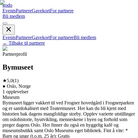
godo
Events
Partnere
Gavekort
For partnere
Bli medlem
Events
Partnere
Gavekort
For partnere
Bli medlem
←
Tilbake til partnere
Partnerprofil
Bymuseet
★
5,0
(
1
)
●
Oslo, Norge
1
opplevelser
Museum
Bymuseet ligger vakkert til ved Frogner hovedgård i Frognerparken
og er samlokalisert med Teatermuseet. Her kan du bli kjent med
historien bak dagens mangfoldige storby. Opplev varierte utstillinger
om oslohistorie, byutvikling, menneskene i byen og forhold som
preger dagens Oslo. Her finner du også en hyggelig kafé og
museumsbutikk samt Oslo Museums eget bibliotek. Fint å vite: *
Barn og unge (t.o.m. 25 år): Gratis