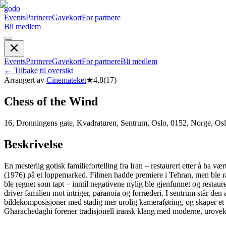
godo
Events
Partnere
Gavekort
For partnere
Bli medlem
Events
Partnere
Gavekort
For partnere
Bli medlem
←
Tilbake til oversikt
Arrangert av
Cinemateket
★
4,8
(
17
)
Chess of the Wind
16, Dronningens gate, Kvadraturen, Sentrum, Oslo, 0152, Norge, Os
Beskrivelse
En mesterlig gotisk familiefortelling fra Iran – restaurert etter å h
(1976) på et loppemarked. Filmen hadde premiere i Tehran, men ble ras
ble regnet som tapt – inntil negativene nylig ble gjenfunnet og restau
driver familien mot intriger, paranoia og forræderi. I sentrum står den 
bildekomposisjoner med stadig mer urolig kameraføring, og skaper e
Gharachedaghi forener tradisjonell iransk klang med moderne, urovekkend