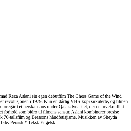
Mohammad Reza Aslani sin egen debutfilm The Chess Game of the Wind
tter revolusjonen i 1979. Kun en dårlig VHS-kopi sirkulerte, og filmen
 foregår i et herskapshus under Qajar-dynastiet, der en arvekonflikt
 et forhold som bidro til filmens sensur. Aslani kombinerer presise
k 70-tallsfilm og Bressons håndfetisjisme. Musikken av Sheyda
 Tale: Persisk * Tekst: Engelsk