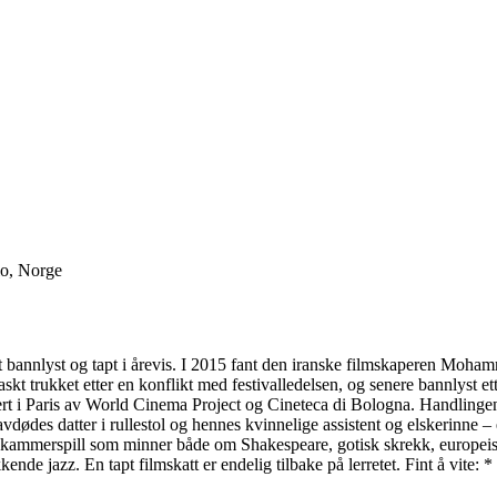
lo, Norge
a vært bannlyst og tapt i årevis. I 2015 fant den iranske filmskaperen 
kt trukket etter en konflikt med festivalledelsen, og senere bannlyst e
rert i Paris av World Cinema Project og Cineteca di Bologna. Handlingen
avdødes datter i rullestol og hennes kvinnelige assistent og elskerinne –
t kammerspill som minner både om Shakespeare, gotisk skrekk, europeis
e jazz. En tapt filmskatt er endelig tilbake på lerretet. Fint å vite: *