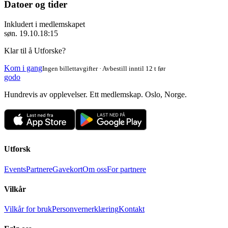
Datoer og tider
Inkludert i medlemskapet
søn. 19.10.
18:15
Klar til å Utforske?
Kom i gang
Ingen billettavgifter · Avbestill inntil 12 t før
godo
Hundrevis av opplevelser. Ett medlemskap. Oslo, Norge.
Utforsk
Events
Partnere
Gavekort
Om oss
For partnere
Vilkår
Vilkår for bruk
Personvernerklæring
Kontakt