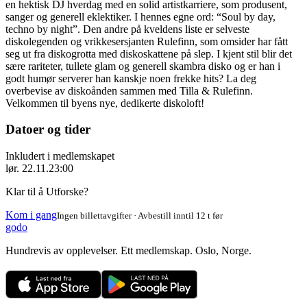
en hektisk DJ hverdag med en solid artistkarriere, som produsent,
sanger og generell eklektiker. I hennes egne ord: “Soul by day,
techno by night”. Den andre på kveldens liste er selveste
diskolegenden og vrikkesersjanten Rulefinn, som omsider har fått
seg ut fra diskogrotta med diskoskattene på slep. I kjent stil blir det
sære rariteter, tullete glam og generell skambra disko og er han i
godt humør serverer han kanskje noen frekke hits? La deg
overbevise av diskoånden sammen med Tilla & Rulefinn.
Velkommen til byens nye, dedikerte diskoloft!
Datoer og tider
Inkludert i medlemskapet
lør. 22.11.
23:00
Klar til å Utforske?
Kom i gang
Ingen billettavgifter · Avbestill inntil 12 t før
godo
Hundrevis av opplevelser. Ett medlemskap. Oslo, Norge.