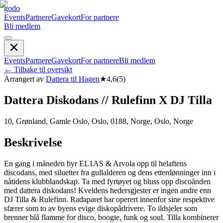
godo
Events
Partnere
Gavekort
For partnere
Bli medlem
Events
Partnere
Gavekort
For partnere
Bli medlem
←
Tilbake til oversikt
Arrangert av
Dattera til Hagen
★
4,6
(
5
)
Dattera Diskodans // Rulefinn X DJ Tilla
10, Grønland, Gamle Oslo, Oslo, 0188, Norge, Oslo, Norge
Beskrivelse
En gang i måneden byr EL1AS & Arvola opp til helaftens
discodans, med siluetter fra gullalderen og dens etterdønninger inn i
nåtidens klubblandskap. Ta med fyrtøyet og bluss opp discoånden
med dattera diskodans! Kveldens hedersgjester er ingen andre enn
DJ Tilla & Rulefinn. Radaparet har operert innenfor sine respektive
sfærer som to av byens evige diskopådrivere. To ildsjeler som
brenner blå flamme for disco, boogie, funk og soul. Tilla kombinerer