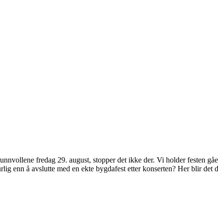
runnvollene fredag 29. august, stopper det ikke der. Vi holder festen gåen
lig enn å avslutte med en ekte bygdafest etter konserten? Her blir det d