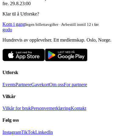
fre. 29.8.
23:00
Klar til å Utforske?
Kom i gang
Ingen billettavgifter · Avbestill inntil 12 t før
godo
Hundrevis av opplevelser. Ett medlemskap. Oslo, Norge.
Utforsk
Events
Partnere
Gavekort
Om oss
For partnere
Vilkår
Vilkår for bruk
Personvernerklæring
Kontakt
Følg oss
Instagram
TikTok
LinkedIn