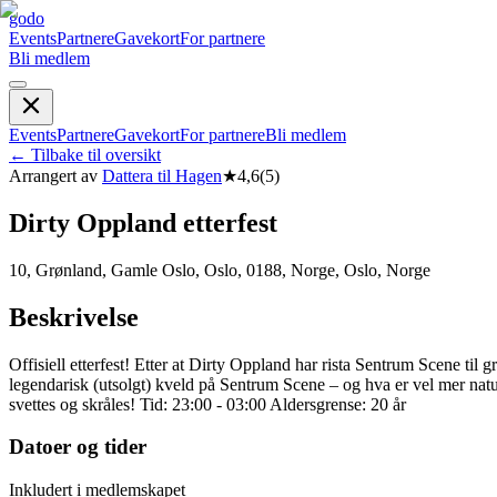
godo
Events
Partnere
Gavekort
For partnere
Bli medlem
Events
Partnere
Gavekort
For partnere
Bli medlem
←
Tilbake til oversikt
Arrangert av
Dattera til Hagen
★
4,6
(
5
)
Dirty Oppland etterfest
10, Grønland, Gamle Oslo, Oslo, 0188, Norge, Oslo, Norge
Beskrivelse
Offisiell etterfest! Etter at Dirty Oppland har rista Sentrum Scene til g
legendarisk (utsolgt) kveld på Sentrum Scene – og hva er vel mer natur
svettes og skråles! Tid: 23:00 - 03:00 Aldersgrense: 20 år
Datoer og tider
Inkludert i medlemskapet