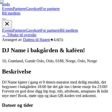
godo
Events
Partnere
Gavekort
For partnere
Bli medlem
Events
Partnere
Gavekort
For partnere
Bli medlem
←
Tilbake til oversikt
Arrangert av
Dattera til Hagen
★
4,6
(
5
)
DJ Name i bakgården & kaféen!
10, Grønland, Gamle Oslo, Oslo, 0188, Norge, Oslo, Norge
Beskrivelse
DJ Name kjører i gang et 9 timers-maraton med deilig musikk, det
begynner i bakgården 18:00 før det går inn i første etasje fra 23:00!
Forvent en god dose digg hip hop, rnb, afrobeats, amapiano & brått
mye mer! Book, møte opp og skan QR-koden ved ankomst.
Datoer og tider