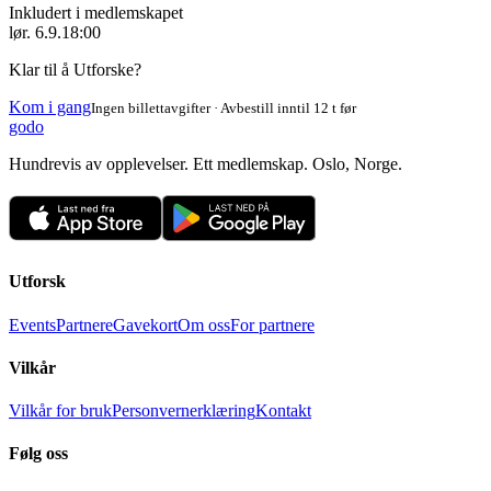
Inkludert i medlemskapet
lør. 6.9.
18:00
Klar til å Utforske?
Kom i gang
Ingen billettavgifter · Avbestill inntil 12 t før
godo
Hundrevis av opplevelser. Ett medlemskap. Oslo, Norge.
Utforsk
Events
Partnere
Gavekort
Om oss
For partnere
Vilkår
Vilkår for bruk
Personvernerklæring
Kontakt
Følg oss