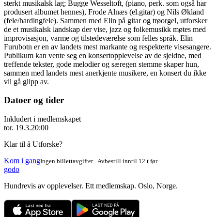
sterkt musikalsk lag; Bugge Wesseltoft, (piano, perk. som også har
produsert albumet hennes), Frode Alnæs (el.gitar) og Nils Økland
(fele/hardingfele). Sammen med Elin på gitar og trøorgel, utforsker
de et musikalsk landskap der vise, jazz og folkemusikk møtes med
improvisasjon, varme og tilstedeværelse som felles språk. Elin
Furubotn er en av landets mest markante og respekterte visesangere.
Publikum kan vente seg en konsertopplevelse av de sjeldne, med
treffende tekster, gode melodier og særegen stemme skaper hun,
sammen med landets mest anerkjente musikere, en konsert du ikke
vil gå glipp av.
Datoer og tider
Inkludert i medlemskapet
tor. 19.3.
20:00
Klar til å Utforske?
Kom i gang
Ingen billettavgifter · Avbestill inntil 12 t før
godo
Hundrevis av opplevelser. Ett medlemskap. Oslo, Norge.