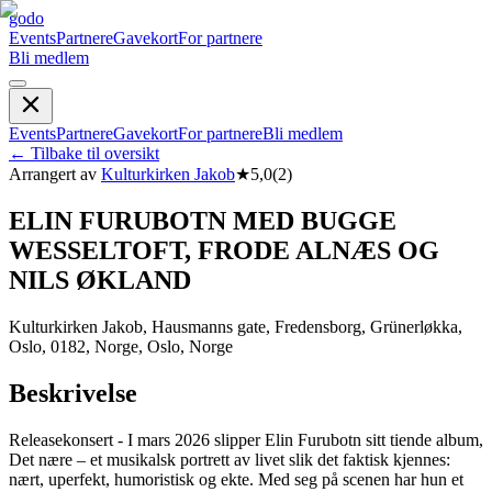
godo
Events
Partnere
Gavekort
For partnere
Bli medlem
Events
Partnere
Gavekort
For partnere
Bli medlem
←
Tilbake til oversikt
Arrangert av
Kulturkirken Jakob
★
5,0
(
2
)
ELIN FURUBOTN MED BUGGE
WESSELTOFT, FRODE ALNÆS OG
NILS ØKLAND
Kulturkirken Jakob, Hausmanns gate, Fredensborg, Grünerløkka,
Oslo, 0182, Norge, Oslo, Norge
Beskrivelse
Releasekonsert - I mars 2026 slipper Elin Furubotn sitt tiende album,
Det nære – et musikalsk portrett av livet slik det faktisk kjennes:
nært, uperfekt, humoristisk og ekte. Med seg på scenen har hun et