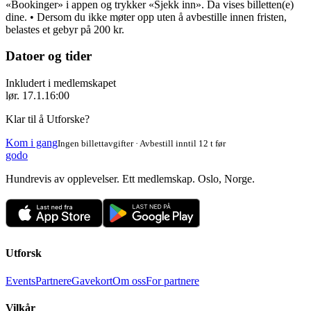
«Bookinger» i appen og trykker «Sjekk inn». Da vises billetten(e)
dine. • Dersom du ikke møter opp uten å avbestille innen fristen,
belastes et gebyr på 200 kr.
Datoer og tider
Inkludert i medlemskapet
lør. 17.1.
16:00
Klar til å Utforske?
Kom i gang
Ingen billettavgifter · Avbestill inntil 12 t før
godo
Hundrevis av opplevelser. Ett medlemskap. Oslo, Norge.
Utforsk
Events
Partnere
Gavekort
Om oss
For partnere
Vilkår