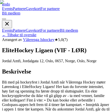
godo
Events
Partnere
Gavekort
For partnere
Bli medlem
Events
Partnere
Gavekort
For partnere
Bli medlem
←
Tilbake til oversikt
Arrangert av
Vålerenga Ishockey
★
5,0
(
7
)
EliteHockey Ligaen (VIF - LØR)
Jordal Amfi, Jordalgata 12, Oslo, 0657, Norge, Oslo, Norge
Beskrivelse
Bli med på hockeyfest i Jordal Amfi når Vålerenga Hockey møter
Lørenskog i EliteHockey Ligaen! Her kan du forvente intensitet,
høy fart og spenning fra første dropp til sluttsignalet. En ekte
hockeyopplevelse du ikke vil gå glipp av - ta med venner, familie
eller kollegaer! Fint å vite: • Du kan booke eller avbestille i
Godopass-appen helt frem til 4 timer før kampstart. • Innsjekk åpner
i appen 1 time før kampen. Når du ankommer Jordal Amfi, går du til