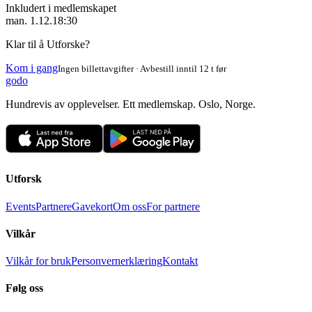
Inkludert i medlemskapet
man. 1.12.
18:30
Klar til å Utforske?
Kom i gang
Ingen billettavgifter · Avbestill inntil 12 t før
godo
Hundrevis av opplevelser. Ett medlemskap. Oslo, Norge.
Utforsk
Events
Partnere
Gavekort
Om oss
For partnere
Vilkår
Vilkår for bruk
Personvernerklæring
Kontakt
Følg oss