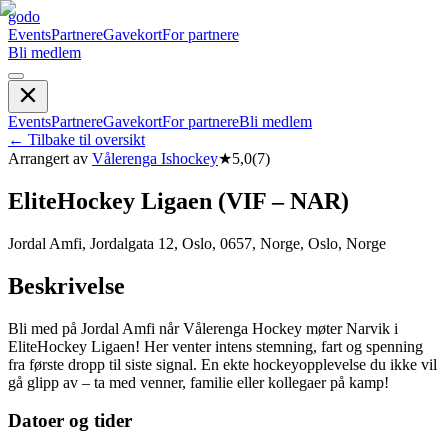
godo
Events
Partnere
Gavekort
For partnere
Bli medlem
Events
Partnere
Gavekort
For partnere
Bli medlem
←
Tilbake til oversikt
Arrangert av
Vålerenga Ishockey
★
5,0
(
7
)
EliteHockey Ligaen (VIF – NAR)
Jordal Amfi, Jordalgata 12, Oslo, 0657, Norge, Oslo, Norge
Beskrivelse
Bli med på Jordal Amfi når Vålerenga Hockey møter Narvik i
EliteHockey Ligaen! Her venter intens stemning, fart og spenning
fra første dropp til siste signal. En ekte hockeyopplevelse du ikke vil
gå glipp av – ta med venner, familie eller kollegaer på kamp!
Datoer og tider