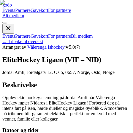
godo
Events
Partnere
Gavekort
For partnere
Bli medlem
Events
Partnere
Gavekort
For partnere
Bli medlem
←
Tilbake til oversikt
Arrangert av
Vålerenga Ishockey
★
5,0
(
7
)
EliteHockey Ligaen (VIF – NID)
Jordal Amfi, Jordalgata 12, Oslo, 0657, Norge, Oslo, Norge
Beskrivelse
Opplev ekte hockey-stemning på Jordal Amfi når Vålerenga
Hockey møter Nidaros i EliteHockey Ligaen! Forbered deg på
intens fart på isen, harde dueller og magiske øyeblikk. Atmosfæren
på tribunen blir garantert elektrisk – perfekt for en kveld med
venner, familie eller kollegaer.
Datoer og tider