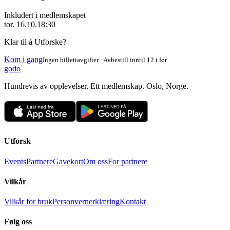
Inkludert i medlemskapet
tor. 16.10.
18:30
Klar til å Utforske?
Kom i gang
Ingen billettavgifter · Avbestill inntil 12 t før
godo
Hundrevis av opplevelser. Ett medlemskap. Oslo, Norge.
Utforsk
Events
Partnere
Gavekort
Om oss
For partnere
Vilkår
Vilkår for bruk
Personvernerklæring
Kontakt
Følg oss