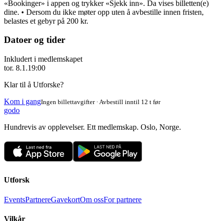
«Bookinger» i appen og trykker «Sjekk inn». Da vises billetten(e)
dine. • Dersom du ikke møter opp uten å avbestille innen fristen,
belastes et gebyr på 200 kr.
Datoer og tider
Inkludert i medlemskapet
tor. 8.1.
19:00
Klar til å Utforske?
Kom i gang
Ingen billettavgifter · Avbestill inntil 12 t før
godo
Hundrevis av opplevelser. Ett medlemskap. Oslo, Norge.
Utforsk
Events
Partnere
Gavekort
Om oss
For partnere
Vilkår