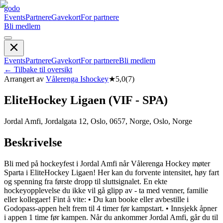
godo
Events
Partnere
Gavekort
For partnere
Bli medlem
Events
Partnere
Gavekort
For partnere
Bli medlem
←
Tilbake til oversikt
Arrangert av
Vålerenga Ishockey
★
5,0
(
7
)
EliteHockey Ligaen (VIF - SPA)
Jordal Amfi, Jordalgata 12, Oslo, 0657, Norge, Oslo, Norge
Beskrivelse
Bli med på hockeyfest i Jordal Amfi når Vålerenga Hockey møter
Sparta i EliteHockey Ligaen! Her kan du forvente intensitet, høy fart
og spenning fra første dropp til sluttsignalet. En ekte
hockeyopplevelse du ikke vil gå glipp av - ta med venner, familie
eller kollegaer! Fint å vite: • Du kan booke eller avbestille i
Godopass-appen helt frem til 4 timer før kampstart. • Innsjekk åpner
i appen 1 time før kampen. Når du ankommer Jordal Amfi, går du til