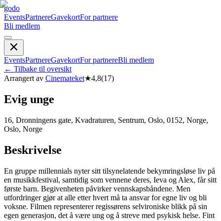
godo
Events
Partnere
Gavekort
For partnere
Bli medlem
Events
Partnere
Gavekort
For partnere
Bli medlem
←
Tilbake til oversikt
Arrangert av
Cinemateket
★
4,8
(
17
)
Evig unge
16, Dronningens gate, Kvadraturen, Sentrum, Oslo, 0152, Norge,
Oslo, Norge
Beskrivelse
En gruppe millennials nyter sitt tilsynelatende bekymringsløse liv på
en musikkfestival, samtidig som vennene deres, Ieva og Alex, får sitt
første barn. Begivenheten påvirker vennskapsbåndene. Men
utfordringer gjør at alle etter hvert må ta ansvar for egne liv og bli
voksne. Filmen representerer regissørens selvironiske blikk på sin
egen generasjon, det å være ung og å streve med psykisk helse. Fint