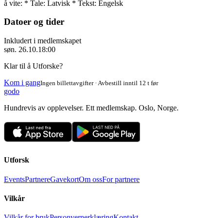
å vite: * Tale: Latvisk * Tekst: Engelsk
Datoer og tider
Inkludert i medlemskapet
søn. 26.10.
18:00
Klar til å Utforske?
Kom i gang
Ingen billettavgifter · Avbestill inntil 12 t før
godo
Hundrevis av opplevelser. Ett medlemskap. Oslo, Norge.
Utforsk
Events
Partnere
Gavekort
Om oss
For partnere
Vilkår
Vilkår for bruk
Personvernerklæring
Kontakt