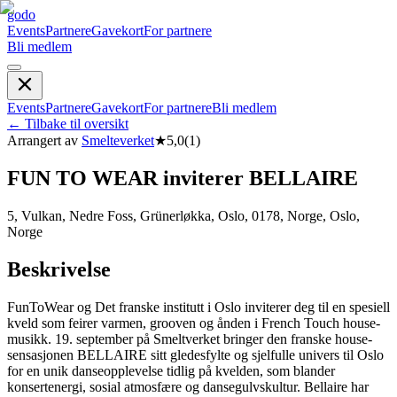
godo
Events
Partnere
Gavekort
For partnere
Bli medlem
Events
Partnere
Gavekort
For partnere
Bli medlem
←
Tilbake til oversikt
Arrangert av
Smelteverket
★
5,0
(
1
)
FUN TO WEAR inviterer BELLAIRE
5, Vulkan, Nedre Foss, Grünerløkka, Oslo, 0178, Norge, Oslo,
Norge
Beskrivelse
FunToWear og Det franske institutt i Oslo inviterer deg til en spesiell
kveld som feirer varmen, grooven og ånden i French Touch house-
musikk. 19. september på Smeltverket bringer den franske house-
sensasjonen BELLAIRE sitt gledesfylte og sjelfulle univers til Oslo
for en unik danseopplevelse tidlig på kvelden, som blander
konsertenergi, sosial atmosfære og dansegulvskultur. Bellaire har