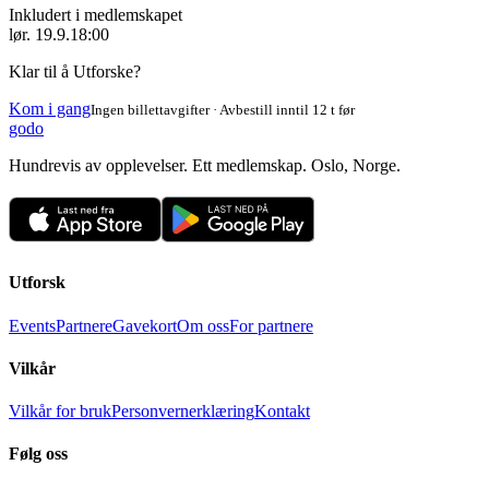
Inkludert i medlemskapet
lør. 19.9.
18:00
Klar til å Utforske?
Kom i gang
Ingen billettavgifter · Avbestill inntil 12 t før
godo
Hundrevis av opplevelser. Ett medlemskap. Oslo, Norge.
Utforsk
Events
Partnere
Gavekort
Om oss
For partnere
Vilkår
Vilkår for bruk
Personvernerklæring
Kontakt
Følg oss