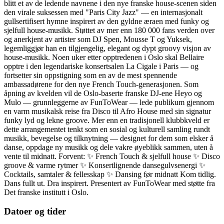
blitt et av de ledende navnene i den nye franske house-scenen siden
den virale suksessen med "Paris City Jazz" — en internasjonalt
gullsertifisert hymne inspirert av den gyldne æraen med funky og
sjelfull house-musikk. Støttet av mer enn 180 000 fans verden over
og anerkjent av artister som DJ Spen, Mousse T og Yuksek,
legemliggjør han en tilgjengelig, elegant og dypt groovy visjon av
house-musikk. Noen uker etter opptredenen i Oslo skal Bellaire
opptre i den legendariske konsertsalen La Cigale i Paris — og
fortsetter sin oppstigning som en av de mest spennende
ambassadørene for den nye French Touch-generasjonen. Som
åpning av kvelden vil de Oslo-baserte franske DJ-ene Heyo og
Mulo — grunnleggerne av FunToWear — lede publikum gjennom
en varm musikalsk reise fra Disco til Afro House med sin signatur
funky lyd og lekne groove. Mer enn en tradisjonell klubbkveld er
dette arrangementet tenkt som en sosial og kulturell samling rundt
musikk, bevegelse og tilknytning — designet for dem som elsker å
danse, oppdage ny musikk og dele vakre øyeblikk sammen, uten å
vente til midnatt. Forvent: ✨ French Touch & sjelfull house ✨ Disco
groove & varme rytmer ✨ Konsertlignende dansegulvsenergi ✨
Cocktails, samtaler & fellesskap ✨ Dansing før midnatt Kom tidlig.
Dans fullt ut. Dra inspirert. Presentert av FunToWear med støtte fra
Det franske institutt i Oslo.
Datoer og tider