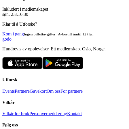
Inkludert i medlemskapet
søn. 2.8.
16:30
Klar til å Utforske?
Kom i gang
Ingen billettavgifter · Avbestill inntil 12 t før
godo
Hundrevis av opplevelser. Ett medlemskap. Oslo, Norge.
Utforsk
Events
Partnere
Gavekort
Om oss
For partnere
Vilkår
Vilkår for bruk
Personvernerklæring
Kontakt
Følg oss