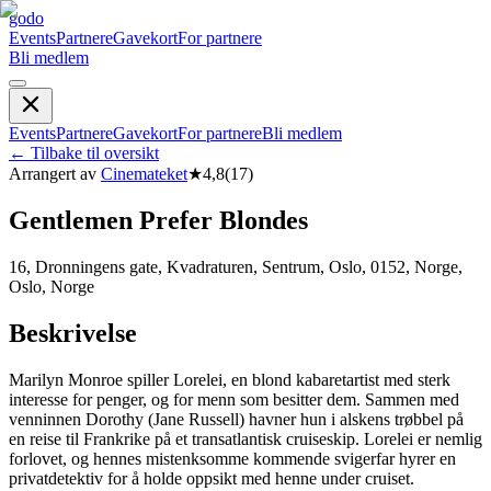
godo
Events
Partnere
Gavekort
For partnere
Bli medlem
Events
Partnere
Gavekort
For partnere
Bli medlem
←
Tilbake til oversikt
Arrangert av
Cinemateket
★
4,8
(
17
)
Gentlemen Prefer Blondes
16, Dronningens gate, Kvadraturen, Sentrum, Oslo, 0152, Norge,
Oslo, Norge
Beskrivelse
Marilyn Monroe spiller Lorelei, en blond kabaretartist med sterk
interesse for penger, og for menn som besitter dem. Sammen med
venninnen Dorothy (Jane Russell) havner hun i alskens trøbbel på
en reise til Frankrike på et transatlantisk cruiseskip. Lorelei er nemlig
forlovet, og hennes mistenksomme kommende svigerfar hyrer en
privatdetektiv for å holde oppsikt med henne under cruiset.