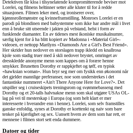
Detektiven får kloa i tilsynelatende kompromitterende beviser mot
Lorelei, og filmens heltinner setter alle kluter til for å redde
situasjonen. Filmen leker med, og ironiserer over,
kjønnsrollemønstre og kvinneframstilling. Monroes Lorelei er en
parodi på blondinen med babystemme som ikke har andre mål i livet
enn å bruke sitt utseende i jakten på velstand, helst i form av
funklende diamanter. En av tidenes mest ikoniske musikalnumre,
særlig kjent for å ha blitt kopiert av Madonna i «Material Girl»-
videoen, er nettopp Marilyns «Diamonds Are a Girl's Best Friend».
Her skrider hun nedover en storslagen trapp ikledd en knallrosa
kjole som stadig truer med å skli nedover brystet, omringet av
dresskledde anonyme menn som kappes om å forære henne
smykker. Brunetten Dorothy er rappkjeftet og tøff, en typisk
«hawksian woman». Hun bryr seg mer om fysikk enn økonomi når
det gjelder mannlige preferanser, noe som understrekes i det
fantastiske nummeret «Ain't There Anyone Here for Love?». Det
utspiller seg i cruiseskipets treningsrom og svømmebasseng med
Dorothy og et 20-talls halvnakne menn som skal utgjøre USAs OL-
lag på vei til mesterskap i Europa (og som helt klart er mer
interesserte i hverandre enn i henne). Lorelei, som selv framstilles
ganske enfoldig, synes at Dorothy er korttenkt og naiv som bare
tenker på kjærlighet og sex. Uansett hvem av dem som har rett, er
mennene i filmen stort sett enda dummere.
Datoer og tider