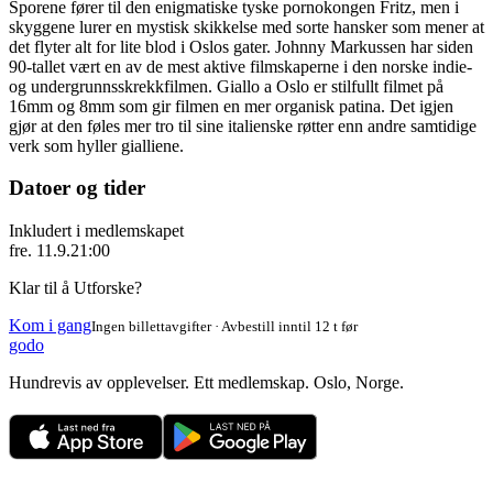
Sporene fører til den enigmatiske tyske pornokongen Fritz, men i
skyggene lurer en mystisk skikkelse med sorte hansker som mener at
det flyter alt for lite blod i Oslos gater. Johnny Markussen har siden
90-tallet vært en av de mest aktive filmskaperne i den norske indie-
og undergrunnsskrekkfilmen. Giallo a Oslo er stilfullt filmet på
16mm og 8mm som gir filmen en mer organisk patina. Det igjen
gjør at den føles mer tro til sine italienske røtter enn andre samtidige
verk som hyller gialliene.
Datoer og tider
Inkludert i medlemskapet
fre. 11.9.
21:00
Klar til å Utforske?
Kom i gang
Ingen billettavgifter · Avbestill inntil 12 t før
godo
Hundrevis av opplevelser. Ett medlemskap. Oslo, Norge.