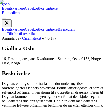
godo
Events
Partnere
Gavekort
For partnere
Bli medlem
Events
Partnere
Gavekort
For partnere
Bli medlem
←
Tilbake til oversikt
Arrangert av
Cinemateket
★
4,8
(
17
)
Giallo a Oslo
16, Dronningens gate, Kvadraturen, Sentrum, Oslo, 0152, Norge,
Oslo, Norge
Beskrivelse
Dagmar, en ung studine fra landet, dør under mystiske
omstendigheter i landets hovedstad. Politiet anser dødsfallet som et
selvmord og finner ingen grunn til å opprette en drapssak. Faren til
Dagmar kommer inn til byen og merker fort at det skjuler seg mer
bak datterens død enn først antatt. Han blir kjent med datterens
venninne Edwige og sammen begynner de sin egen etterforskning.