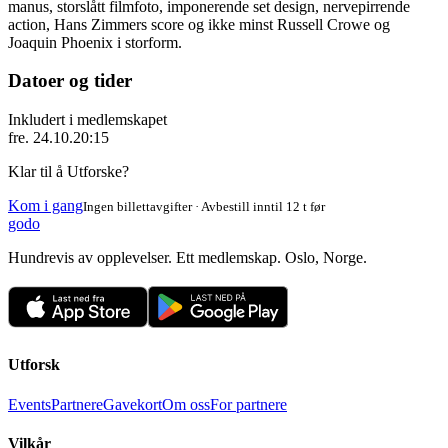
manus, storslått filmfoto, imponerende set design, nervepirrende
action, Hans Zimmers score og ikke minst Russell Crowe og
Joaquin Phoenix i storform.
Datoer og tider
Inkludert i medlemskapet
fre. 24.10.
20:15
Klar til å Utforske?
Kom i gang
Ingen billettavgifter · Avbestill inntil 12 t før
godo
Hundrevis av opplevelser. Ett medlemskap. Oslo, Norge.
Utforsk
Events
Partnere
Gavekort
Om oss
For partnere
Vilkår