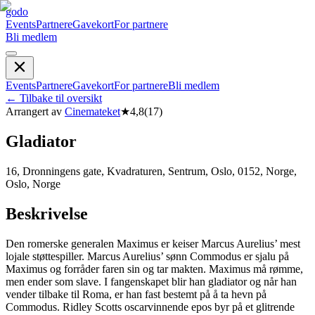
godo
Events
Partnere
Gavekort
For partnere
Bli medlem
Events
Partnere
Gavekort
For partnere
Bli medlem
←
Tilbake til oversikt
Arrangert av
Cinemateket
★
4,8
(
17
)
Gladiator
16, Dronningens gate, Kvadraturen, Sentrum, Oslo, 0152, Norge,
Oslo, Norge
Beskrivelse
Den romerske generalen Maximus er keiser Marcus Aurelius’ mest
lojale støttespiller. Marcus Aurelius’ sønn Commodus er sjalu på
Maximus og forråder faren sin og tar makten. Maximus må rømme,
men ender som slave. I fangenskapet blir han gladiator og når han
vender tilbake til Roma, er han fast bestemt på å ta hevn på
Commodus. Ridley Scotts oscarvinnende epos byr på et glitrende