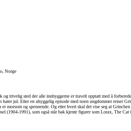
lo, Norge
 og trivelig sted der alle innbyggerne er travelt opptatt med å forberede
 han hater jul. Etter en uhyggelig episode med noen ungdommer reiser G
er morsom og spennende. Og etter hvert skal det vise seg at Grinchen 
el (1904-1991), som også står bak kjente figurer som Lorax, The Cat in