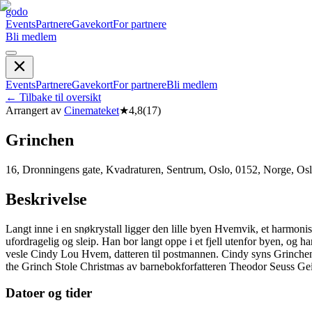
godo
Events
Partnere
Gavekort
For partnere
Bli medlem
Events
Partnere
Gavekort
For partnere
Bli medlem
←
Tilbake til oversikt
Arrangert av
Cinemateket
★
4,8
(
17
)
Grinchen
16, Dronningens gate, Kvadraturen, Sentrum, Oslo, 0152, Norge, Os
Beskrivelse
Langt inne i en snøkrystall ligger den lille byen Hvemvik, et harmonisk
ufordragelig og sleip. Han bor langt oppe i et fjell utenfor byen, og
vesle Cindy Lou Hvem, datteren til postmannen. Cindy syns Grinchen 
the Grinch Stole Christmas av barnebokforfatteren Theodor Seuss Geis
Datoer og tider