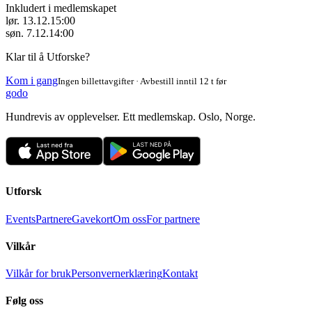
Inkludert i medlemskapet
lør. 13.12.
15:00
søn. 7.12.
14:00
Klar til å Utforske?
Kom i gang
Ingen billettavgifter · Avbestill inntil 12 t før
godo
Hundrevis av opplevelser. Ett medlemskap. Oslo, Norge.
Utforsk
Events
Partnere
Gavekort
Om oss
For partnere
Vilkår
Vilkår for bruk
Personvernerklæring
Kontakt
Følg oss