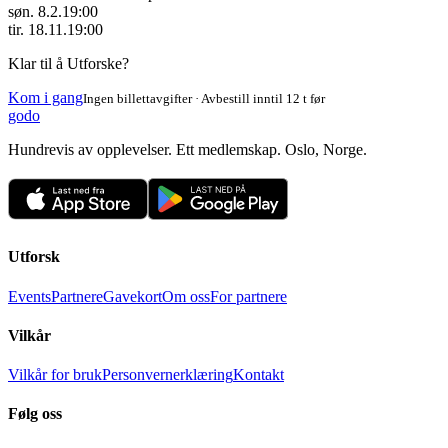
søn. 8.2.
19:00
tir. 18.11.
19:00
Klar til å Utforske?
Kom i gang
Ingen billettavgifter · Avbestill inntil 12 t før
godo
Hundrevis av opplevelser. Ett medlemskap. Oslo, Norge.
Utforsk
Events
Partnere
Gavekort
Om oss
For partnere
Vilkår
Vilkår for bruk
Personvernerklæring
Kontakt
Følg oss