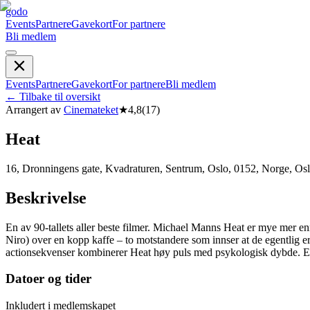
godo
Events
Partnere
Gavekort
For partnere
Bli medlem
Events
Partnere
Gavekort
For partnere
Bli medlem
←
Tilbake til oversikt
Arrangert av
Cinemateket
★
4,8
(
17
)
Heat
16, Dronningens gate, Kvadraturen, Sentrum, Oslo, 0152, Norge, Os
Beskrivelse
En av 90-tallets aller beste filmer. Michael Manns Heat er mye mer en
Niro) over en kopp kaffe – to motstandere som innser at de egentlig er 
actionsekvenser kombinerer Heat høy puls med psykologisk dybde. En 
Datoer og tider
Inkludert i medlemskapet