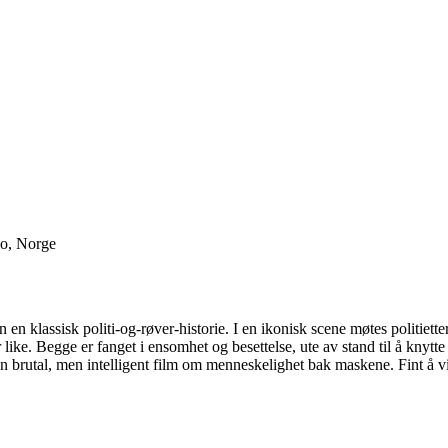
lo, Norge
n en klassisk politi-og-røver-historie. I en ikonisk scene møtes polit
like. Begge er fanget i ensomhet og besettelse, ute av stand til å knytte
brutal, men intelligent film om menneskelighet bak maskene. Fint å vi