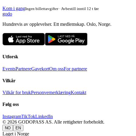
Kom i gang
Ingen billettavgifter · Avbestill inntil 12 t før
godo
Hundrevis av opplevelser. Ett medlemskap. Oslo, Norge.
Utforsk
Events
Partnere
Gavekort
Om oss
For partnere
Vilkår
Vilkår for bruk
Personvernerklæring
Kontakt
Følg oss
Instagram
TikTok
LinkedIn
©
2026
GODOPASS AS.
Alle rettigheter forbeholdt.
NO
EN
Laget i Norge