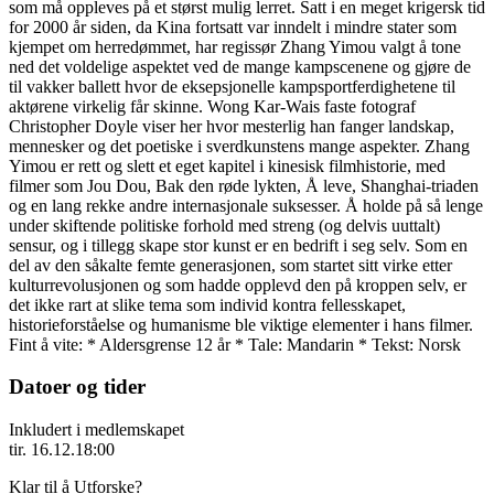
som må oppleves på et størst mulig lerret. Satt i en meget krigersk tid
for 2000 år siden, da Kina fortsatt var inndelt i mindre stater som
kjempet om herredømmet, har regissør Zhang Yimou valgt å tone
ned det voldelige aspektet ved de mange kampscenene og gjøre de
til vakker ballett hvor de eksepsjonelle kampsportferdighetene til
aktørene virkelig får skinne. Wong Kar-Wais faste fotograf
Christopher Doyle viser her hvor mesterlig han fanger landskap,
mennesker og det poetiske i sverdkunstens mange aspekter. Zhang
Yimou er rett og slett et eget kapitel i kinesisk filmhistorie, med
filmer som Jou Dou, Bak den røde lykten, Å leve, Shanghai-triaden
og en lang rekke andre internasjonale suksesser. Å holde på så lenge
under skiftende politiske forhold med streng (og delvis uuttalt)
sensur, og i tillegg skape stor kunst er en bedrift i seg selv. Som en
del av den såkalte femte generasjonen, som startet sitt virke etter
kulturrevolusjonen og som hadde opplevd den på kroppen selv, er
det ikke rart at slike tema som individ kontra fellesskapet,
historieforståelse og humanisme ble viktige elementer i hans filmer.
Fint å vite: * Aldersgrense 12 år * Tale: Mandarin * Tekst: Norsk
Datoer og tider
Inkludert i medlemskapet
tir. 16.12.
18:00
Klar til å Utforske?