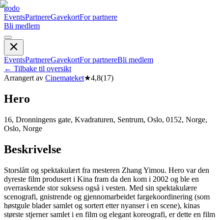
godo
Events
Partnere
Gavekort
For partnere
Bli medlem
Events
Partnere
Gavekort
For partnere
Bli medlem
←
Tilbake til oversikt
Arrangert av
Cinemateket
★
4,8
(
17
)
Hero
16, Dronningens gate, Kvadraturen, Sentrum, Oslo, 0152, Norge,
Oslo, Norge
Beskrivelse
Storslått og spektakulært fra mesteren Zhang Yimou. Hero var den
dyreste film produsert i Kina fram da den kom i 2002 og ble en
overraskende stor suksess også i vesten. Med sin spektakulære
scenografi, gnistrende og gjennomarbeidet fargekoordinering (som
høstgule blader samlet og sortert etter nyanser i en scene), kinas
største stjerner samlet i en film og elegant koreografi, er dette en film