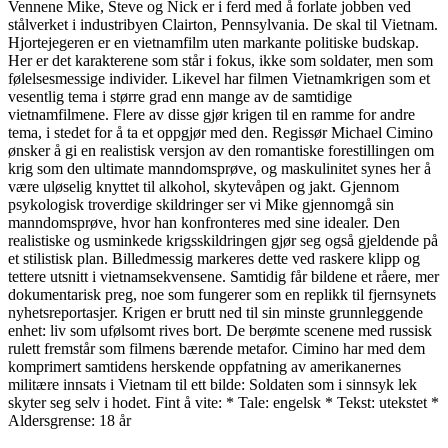
Vennene Mike, Steve og Nick er i ferd med å forlate jobben ved
stålverket i industribyen Clairton, Pennsylvania. De skal til Vietnam.
Hjortejegeren er en vietnamfilm uten markante politiske budskap.
Her er det karakterene som står i fokus, ikke som soldater, men som
følelsesmessige individer. Likevel har filmen Vietnamkrigen som et
vesentlig tema i større grad enn mange av de samtidige
vietnamfilmene. Flere av disse gjør krigen til en ramme for andre
tema, i stedet for å ta et oppgjør med den. Regissør Michael Cimino
ønsker å gi en realistisk versjon av den romantiske forestillingen om
krig som den ultimate manndomsprøve, og maskulinitet synes her å
være uløselig knyttet til alkohol, skytevåpen og jakt. Gjennom
psykologisk troverdige skildringer ser vi Mike gjennomgå sin
manndomsprøve, hvor han konfronteres med sine idealer. Den
realistiske og usminkede krigsskildringen gjør seg også gjeldende på
et stilistisk plan. Billedmessig markeres dette ved raskere klipp og
tettere utsnitt i vietnamsekvensene. Samtidig får bildene et råere, mer
dokumentarisk preg, noe som fungerer som en replikk til fjernsynets
nyhetsreportasjer. Krigen er brutt ned til sin minste grunnleggende
enhet: liv som ufølsomt rives bort. De berømte scenene med russisk
rulett fremstår som filmens bærende metafor. Cimino har med dem
komprimert samtidens herskende oppfatning av amerikanernes
militære innsats i Vietnam til ett bilde: Soldaten som i sinnsyk lek
skyter seg selv i hodet. Fint å vite: * Tale: engelsk * Tekst: utekstet *
Aldersgrense: 18 år