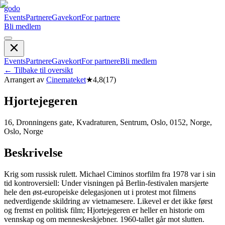
godo
Events
Partnere
Gavekort
For partnere
Bli medlem
Events
Partnere
Gavekort
For partnere
Bli medlem
←
Tilbake til oversikt
Arrangert av
Cinemateket
★
4,8
(
17
)
Hjortejegeren
16, Dronningens gate, Kvadraturen, Sentrum, Oslo, 0152, Norge,
Oslo, Norge
Beskrivelse
Krig som russisk rulett. Michael Ciminos storfilm fra 1978 var i sin
tid kontroversiell: Under visningen på Berlin-festivalen marsjerte
hele den øst-europeiske delegasjonen ut i protest mot filmens
nedverdigende skildring av vietnamesere. Likevel er det ikke først
og fremst en politisk film; Hjortejegeren er heller en historie om
vennskap og om menneskeskjebner. 1960-tallet går mot slutten.