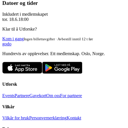
Datoer og tider
Inkludert i medlemskapet
tor. 18.6.
18:00
Klar til å Utforske?
Kom i gang
Ingen billettavgifter · Avbestill inntil 12 t før
godo
Hundrevis av opplevelser. Ett medlemskap. Oslo, Norge.
Utforsk
Events
Partnere
Gavekort
Om oss
For partnere
Vilkår
Vilkår for bruk
Personvernerklæring
Kontakt