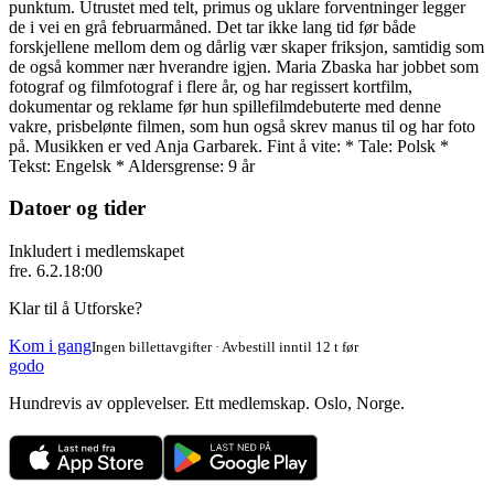
punktum. Utrustet med telt, primus og uklare forventninger legger
de i vei en grå februarmåned. Det tar ikke lang tid før både
forskjellene mellom dem og dårlig vær skaper friksjon, samtidig som
de også kommer nær hverandre igjen. Maria Zbaska har jobbet som
fotograf og filmfotograf i flere år, og har regissert kortfilm,
dokumentar og reklame før hun spillefilmdebuterte med denne
vakre, prisbelønte filmen, som hun også skrev manus til og har foto
på. Musikken er ved Anja Garbarek. Fint å vite: * Tale: Polsk *
Tekst: Engelsk * Aldersgrense: 9 år
Datoer og tider
Inkludert i medlemskapet
fre. 6.2.
18:00
Klar til å Utforske?
Kom i gang
Ingen billettavgifter · Avbestill inntil 12 t før
godo
Hundrevis av opplevelser. Ett medlemskap. Oslo, Norge.