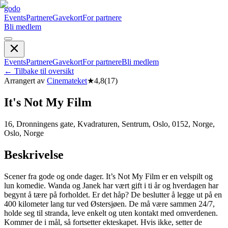
godo
Events
Partnere
Gavekort
For partnere
Bli medlem
Events
Partnere
Gavekort
For partnere
Bli medlem
←
Tilbake til oversikt
Arrangert av
Cinemateket
★
4,8
(
17
)
It's Not My Film
16, Dronningens gate, Kvadraturen, Sentrum, Oslo, 0152, Norge,
Oslo, Norge
Beskrivelse
Scener fra gode og onde dager. It’s Not My Film er en velspilt og
lun komedie. Wanda og Janek har vært gift i ti år og hverdagen har
begynt å tære på forholdet. Er det håp? De beslutter å legge ut på en
400 kilometer lang tur ved Østersjøen. De må være sammen 24/7,
holde seg til stranda, leve enkelt og uten kontakt med omverdenen.
Kommer de i mål, så fortsetter ekteskapet. Hvis ikke, setter de