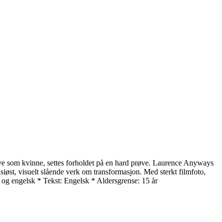
leve som kvinne, settes forholdet på en hard prøve. Laurence Anyways
isiøst, visuelt slående verk om transformasjon. Med sterkt filmfoto,
k og engelsk * Tekst: Engelsk * Aldersgrense: 15 år