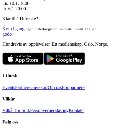
lør. 10.1.
18:00
tir. 6.1.
20:00
Klar til å Utforske?
Kom i gang
Ingen billettavgifter · Avbestill inntil 12 t før
godo
Hundrevis av opplevelser. Ett medlemskap. Oslo, Norge.
Utforsk
Events
Partnere
Gavekort
Om oss
For partnere
Vilkår
Vilkår for bruk
Personvernerklæring
Kontakt
Følg oss