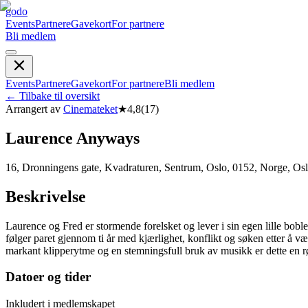
godo
Events
Partnere
Gavekort
For partnere
Bli medlem
Events
Partnere
Gavekort
For partnere
Bli medlem
←
Tilbake til oversikt
Arrangert av
Cinemateket
★
4,8
(
17
)
Laurence Anyways
16, Dronningens gate, Kvadraturen, Sentrum, Oslo, 0152, Norge, Os
Beskrivelse
Laurence og Fred er stormende forelsket og lever i sin egen lille bob
følger paret gjennom ti år med kjærlighet, konflikt og søken etter å væ
markant klipperytme og en stemningsfull bruk av musikk er dette en rø
Datoer og tider
Inkludert i medlemskapet