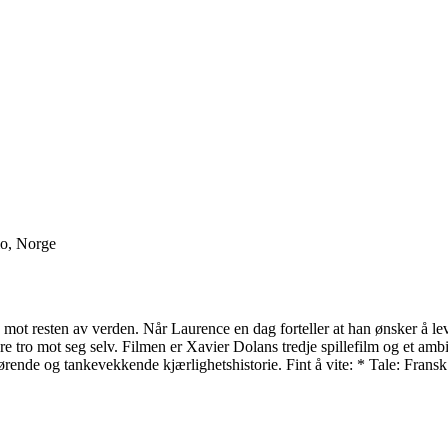
lo, Norge
le mot resten av verden. Når Laurence en dag forteller at han ønsker å 
re tro mot seg selv. Filmen er Xavier Dolans tredje spillefilm og et amb
rende og tankevekkende kjærlighetshistorie. Fint å vite: * Tale: Frans