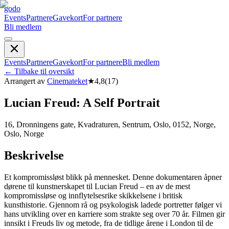
godo
Events
Partnere
Gavekort
For partnere
Bli medlem
Events
Partnere
Gavekort
For partnere
Bli medlem
←
Tilbake til oversikt
Arrangert av
Cinemateket
★
4,8
(
17
)
Lucian Freud: A Self Portrait
16, Dronningens gate, Kvadraturen, Sentrum, Oslo, 0152, Norge,
Oslo, Norge
Beskrivelse
Et kompromissløst blikk på mennesket. Denne dokumentaren åpner
dørene til kunstnerskapet til Lucian Freud – en av de mest
kompromissløse og innflytelsesrike skikkelsene i britisk
kunsthistorie. Gjennom rå og psykologisk ladede portretter følger vi
hans utvikling over en karriere som strakte seg over 70 år. Filmen gir
innsikt i Freuds liv og metode, fra de tidlige årene i London til de