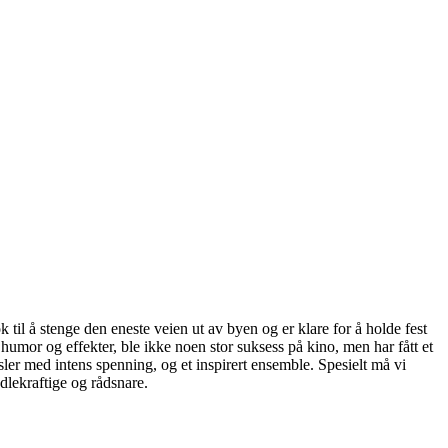
il å stenge den eneste veien ut av byen og er klare for å holde fest
humor og effekter, ble ikke noen stor suksess på kino, men har fått et
sler med intens spenning, og et inspirert ensemble. Spesielt må vi
lekraftige og rådsnare.