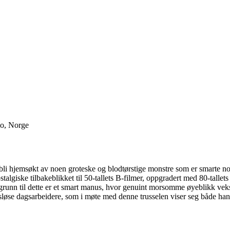
lo, Norge
i hjemsøkt av noen groteske og blodtørstige monstre som er smarte nok t
iske tilbakeblikket til 50-tallets B-filmer, oppgradert med 80-tallets 
or grunn til dette er et smart manus, hvor genuint morsomme øyeblikk vek
se dagsarbeidere, som i møte med denne trusselen viser seg både hand