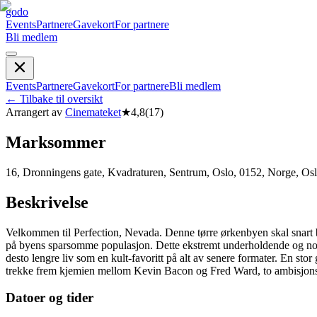
godo
Events
Partnere
Gavekort
For partnere
Bli medlem
Events
Partnere
Gavekort
For partnere
Bli medlem
←
Tilbake til oversikt
Arrangert av
Cinemateket
★
4,8
(
17
)
Marksommer
16, Dronningens gate, Kvadraturen, Sentrum, Oslo, 0152, Norge, Os
Beskrivelse
Velkommen til Perfection, Nevada. Denne tørre ørkenbyen skal snart bl
på byens sparsomme populasjon. Dette ekstremt underholdende og nostalg
desto lengre liv som en kult-favoritt på alt av senere formater. En st
trekke frem kjemien mellom Kevin Bacon og Fred Ward, to ambisjonslø
Datoer og tider