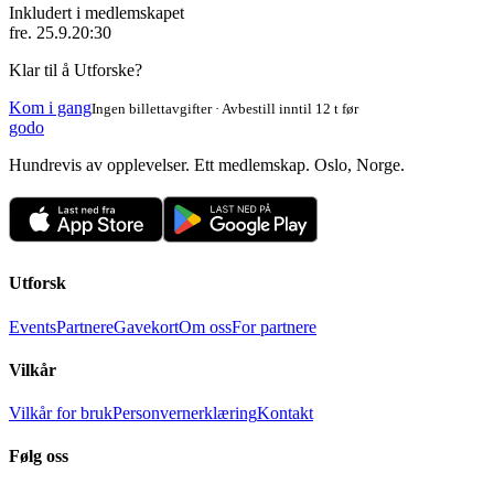
Inkludert i medlemskapet
fre. 25.9.
20:30
Klar til å Utforske?
Kom i gang
Ingen billettavgifter · Avbestill inntil 12 t før
godo
Hundrevis av opplevelser. Ett medlemskap. Oslo, Norge.
Utforsk
Events
Partnere
Gavekort
Om oss
For partnere
Vilkår
Vilkår for bruk
Personvernerklæring
Kontakt
Følg oss