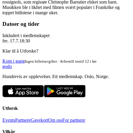
rossignols, som regissør Christophe Barratier elsket som barn.
Musikken ble i likhet med filmen svært populær i Frankrike og
toppet hitlistene i mange uker.
Datoer og tider
Inkludert i medlemskapet
fre. 17.7.
18:30
Klar til å Utforske?
Kom i gang
Ingen billettavgifter · Avbestill inntil 12 t før
godo
Hundrevis av opplevelser. Ett medlemskap. Oslo, Norge.
Utforsk
Events
Partnere
Gavekort
Om oss
For partnere
Vilkår