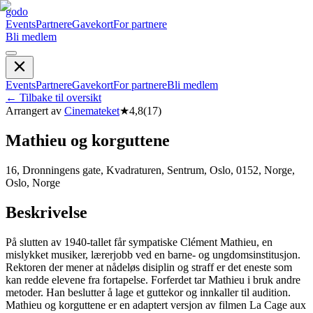
godo
Events
Partnere
Gavekort
For partnere
Bli medlem
Events
Partnere
Gavekort
For partnere
Bli medlem
←
Tilbake til oversikt
Arrangert av
Cinemateket
★
4,8
(
17
)
Mathieu og korguttene
16, Dronningens gate, Kvadraturen, Sentrum, Oslo, 0152, Norge,
Oslo, Norge
Beskrivelse
På slutten av 1940-tallet får sympatiske Clément Mathieu, en
mislykket musiker, lærerjobb ved en barne- og ungdomsinstitusjon.
Rektoren der mener at nådeløs disiplin og straff er det eneste som
kan redde elevene fra fortapelse. Forferdet tar Mathieu i bruk andre
metoder. Han beslutter å lage et guttekor og innkaller til audition.
Mathieu og korguttene er en adaptert versjon av filmen La Cage aux