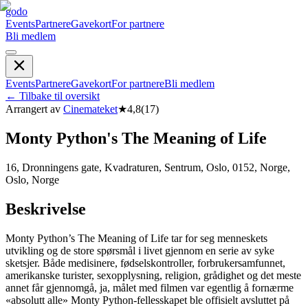
godo
Events
Partnere
Gavekort
For partnere
Bli medlem
Events
Partnere
Gavekort
For partnere
Bli medlem
←
Tilbake til oversikt
Arrangert av
Cinemateket
★
4,8
(
17
)
Monty Python's The Meaning of Life
16, Dronningens gate, Kvadraturen, Sentrum, Oslo, 0152, Norge,
Oslo, Norge
Beskrivelse
Monty Python’s The Meaning of Life tar for seg menneskets
utvikling og de store spørsmål i livet gjennom en serie av syke
sketsjer. Både medisinere, fødselskontroller, forbrukersamfunnet,
amerikanske turister, sexopplysning, religion, grådighet og det meste
annet får gjennomgå, ja, målet med filmen var egentlig å fornærme
«absolutt alle» Monty Python-fellesskapet ble offisielt avsluttet på