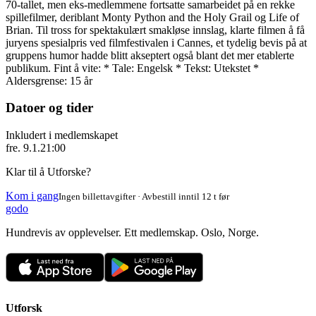
70-tallet, men eks-medlemmene fortsatte samarbeidet på en rekke
spillefilmer, deriblant Monty Python and the Holy Grail og Life of
Brian. Til tross for spektakulært smakløse innslag, klarte filmen å få
juryens spesialpris ved filmfestivalen i Cannes, et tydelig bevis på at
gruppens humor hadde blitt akseptert også blant det mer etablerte
publikum. Fint å vite: * Tale: Engelsk * Tekst: Utekstet *
Aldersgrense: 15 år
Datoer og tider
Inkludert i medlemskapet
fre. 9.1.
21:00
Klar til å Utforske?
Kom i gang
Ingen billettavgifter · Avbestill inntil 12 t før
godo
Hundrevis av opplevelser. Ett medlemskap. Oslo, Norge.
Utforsk