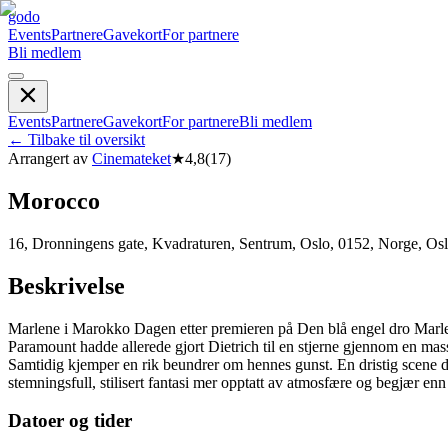
godo
Events
Partnere
Gavekort
For partnere
Bli medlem
Events
Partnere
Gavekort
For partnere
Bli medlem
←
Tilbake til oversikt
Arrangert av
Cinemateket
★
4,8
(
17
)
Morocco
16, Dronningens gate, Kvadraturen, Sentrum, Oslo, 0152, Norge, Os
Beskrivelse
Marlene i Marokko Dagen etter premieren på Den blå engel dro Marlen
Paramount hadde allerede gjort Dietrich til en stjerne gjennom en ma
Samtidig kjemper en rik beundrer om hennes gunst. En dristig scene 
stemningsfull, stilisert fantasi mer opptatt av atmosfære og begjær enn
Datoer og tider