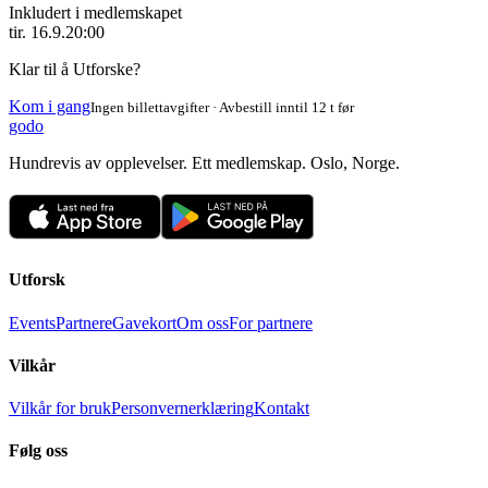
Inkludert i medlemskapet
tir. 16.9.
20:00
Klar til å Utforske?
Kom i gang
Ingen billettavgifter · Avbestill inntil 12 t før
godo
Hundrevis av opplevelser. Ett medlemskap. Oslo, Norge.
Utforsk
Events
Partnere
Gavekort
Om oss
For partnere
Vilkår
Vilkår for bruk
Personvernerklæring
Kontakt
Følg oss