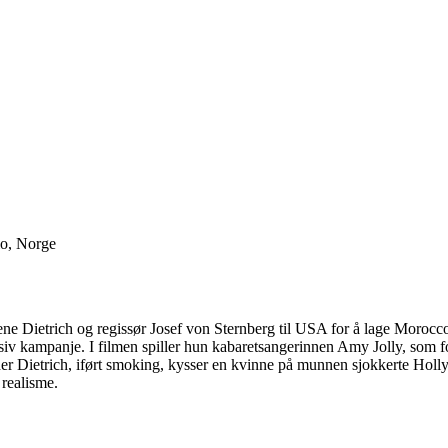
lo, Norge
e Dietrich og regissør Josef von Sternberg til USA for å lage Morocco
ssiv kampanje. I filmen spiller hun kabaretsangerinnen Amy Jolly, som
der Dietrich, iført smoking, kysser en kvinne på munnen sjokkerte Ho
 realisme.