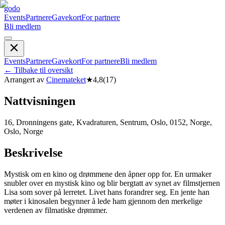
godo
Events
Partnere
Gavekort
For partnere
Bli medlem
Events
Partnere
Gavekort
For partnere
Bli medlem
←
Tilbake til oversikt
Arrangert av
Cinemateket
★
4,8
(
17
)
Nattvisningen
16, Dronningens gate, Kvadraturen, Sentrum, Oslo, 0152, Norge,
Oslo, Norge
Beskrivelse
Mystisk om en kino og drømmene den åpner opp for. En urmaker
snubler over en mystisk kino og blir bergtatt av synet av filmstjernen
Lisa som sover på lerretet. Livet hans forandrer seg. En jente han
møter i kinosalen begynner å lede ham gjennom den merkelige
verdenen av filmatiske drømmer.