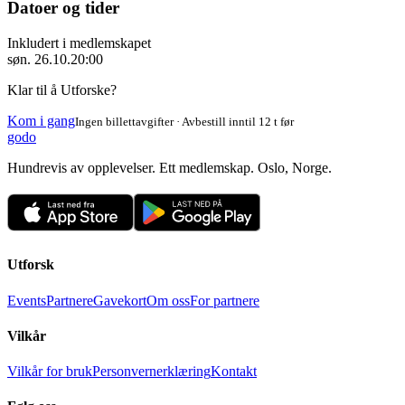
Datoer og tider
Inkludert i medlemskapet
søn. 26.10.
20:00
Klar til å Utforske?
Kom i gang
Ingen billettavgifter · Avbestill inntil 12 t før
godo
Hundrevis av opplevelser. Ett medlemskap. Oslo, Norge.
Utforsk
Events
Partnere
Gavekort
Om oss
For partnere
Vilkår
Vilkår for bruk
Personvernerklæring
Kontakt