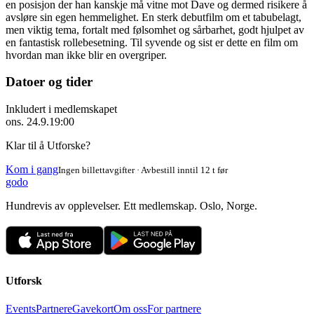
en posisjon der han kanskje må vitne mot Dave og dermed risikere å
avsløre sin egen hemmelighet. En sterk debutfilm om et tabubelagt,
men viktig tema, fortalt med følsomhet og sårbarhet, godt hjulpet av
en fantastisk rollebesetning. Til syvende og sist er dette en film om
hvordan man ikke blir en overgriper.
Datoer og tider
Inkludert i medlemskapet
ons. 24.9.
19:00
Klar til å Utforske?
Kom i gang
Ingen billettavgifter · Avbestill inntil 12 t før
godo
Hundrevis av opplevelser. Ett medlemskap. Oslo, Norge.
Utforsk
Events
Partnere
Gavekort
Om oss
For partnere