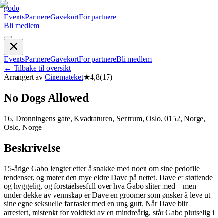
godo
Events
Partnere
Gavekort
For partnere
Bli medlem
Events
Partnere
Gavekort
For partnere
Bli medlem
←
Tilbake til oversikt
Arrangert av
Cinemateket
★
4,8
(
17
)
No Dogs Allowed
16, Dronningens gate, Kvadraturen, Sentrum, Oslo, 0152, Norge,
Oslo, Norge
Beskrivelse
15-årige Gabo lengter etter å snakke med noen om sine pedofile
tendenser, og møter den mye eldre Dave på nettet. Dave er støttende
og hyggelig, og forståelsesfull over hva Gabo sliter med – men
under dekke av vennskap er Dave en groomer som ønsker å leve ut
sine egne seksuelle fantasier med en ung gutt. Når Dave blir
arrestert, mistenkt for voldtekt av en mindreårig, står Gabo plutselig i