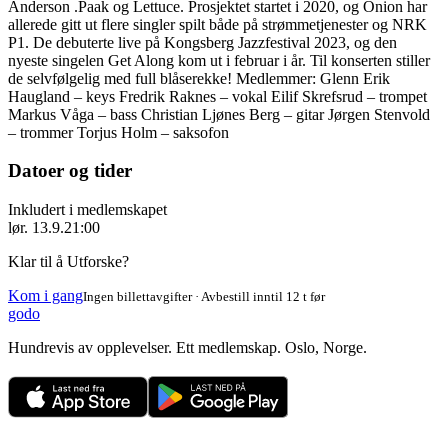
Anderson .Paak og Lettuce. Prosjektet startet i 2020, og Onion har
allerede gitt ut flere singler spilt både på strømmetjenester og NRK
P1. De debuterte live på Kongsberg Jazzfestival 2023, og den
nyeste singelen Get Along kom ut i februar i år. Til konserten stiller
de selvfølgelig med full blåserekke! Medlemmer: Glenn Erik
Haugland – keys Fredrik Raknes – vokal Eilif Skrefsrud – trompet
Markus Våga – bass Christian Ljønes Berg – gitar Jørgen Stenvold
– trommer Torjus Holm – saksofon
Datoer og tider
Inkludert i medlemskapet
lør. 13.9.
21:00
Klar til å Utforske?
Kom i gang
Ingen billettavgifter · Avbestill inntil 12 t før
godo
Hundrevis av opplevelser. Ett medlemskap. Oslo, Norge.