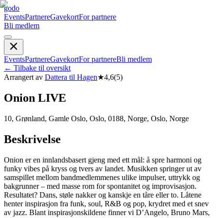
godo
Events
Partnere
Gavekort
For partnere
Bli medlem
Events
Partnere
Gavekort
For partnere
Bli medlem
←
Tilbake til oversikt
Arrangert av
Dattera til Hagen
★
4,6
(
5
)
Onion LIVE
10, Grønland, Gamle Oslo, Oslo, 0188, Norge, Oslo, Norge
Beskrivelse
Onion er en innlandsbasert gjeng med ett mål: å spre harmoni og
funky vibes på kryss og tvers av landet. Musikken springer ut av
samspillet mellom bandmedlemmenes ulike impulser, uttrykk og
bakgrunner – med masse rom for spontanitet og improvisasjon.
Resultatet? Dans, støle nakker og kanskje en tåre eller to. Låtene
henter inspirasjon fra funk, soul, R&B og pop, krydret med et snev
av jazz. Blant inspirasjonskildene finner vi D’Angelo, Bruno Mars,