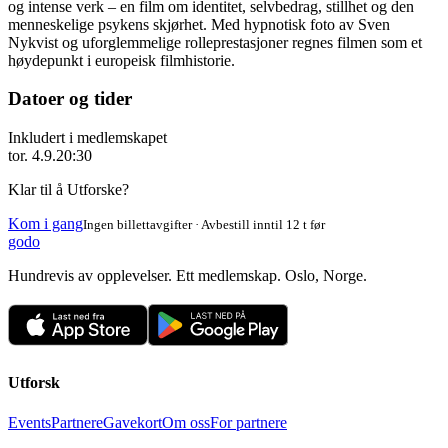
og intense verk – en film om identitet, selvbedrag, stillhet og den
menneskelige psykens skjørhet. Med hypnotisk foto av Sven
Nykvist og uforglemmelige rolleprestasjoner regnes filmen som et
høydepunkt i europeisk filmhistorie.
Datoer og tider
Inkludert i medlemskapet
tor. 4.9.
20:30
Klar til å Utforske?
Kom i gang
Ingen billettavgifter · Avbestill inntil 12 t før
godo
Hundrevis av opplevelser. Ett medlemskap. Oslo, Norge.
Utforsk
Events
Partnere
Gavekort
Om oss
For partnere