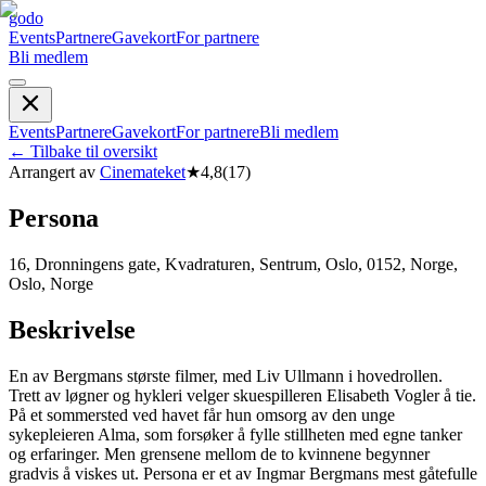
godo
Events
Partnere
Gavekort
For partnere
Bli medlem
Events
Partnere
Gavekort
For partnere
Bli medlem
←
Tilbake til oversikt
Arrangert av
Cinemateket
★
4,8
(
17
)
Persona
16, Dronningens gate, Kvadraturen, Sentrum, Oslo, 0152, Norge,
Oslo, Norge
Beskrivelse
En av Bergmans største filmer, med Liv Ullmann i hovedrollen.
Trett av løgner og hykleri velger skuespilleren Elisabeth Vogler å tie.
På et sommersted ved havet får hun omsorg av den unge
sykepleieren Alma, som forsøker å fylle stillheten med egne tanker
og erfaringer. Men grensene mellom de to kvinnene begynner
gradvis å viskes ut. Persona er et av Ingmar Bergmans mest gåtefulle