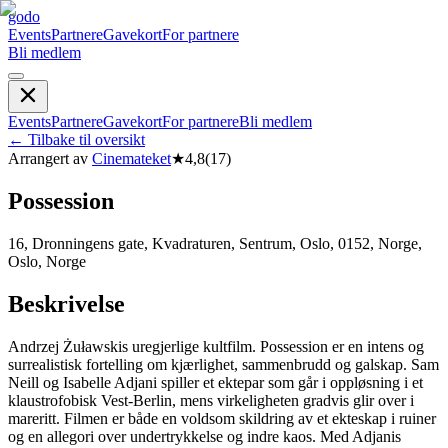
godo
Events
Partnere
Gavekort
For partnere
Bli medlem
Events
Partnere
Gavekort
For partnere
Bli medlem
←
Tilbake til oversikt
Arrangert av
Cinemateket
★
4,8
(
17
)
Possession
16, Dronningens gate, Kvadraturen, Sentrum, Oslo, 0152, Norge,
Oslo, Norge
Beskrivelse
Andrzej Żuławskis uregjerlige kultfilm. Possession er en intens og
surrealistisk fortelling om kjærlighet, sammenbrudd og galskap. Sam
Neill og Isabelle Adjani spiller et ektepar som går i oppløsning i et
klaustrofobisk Vest-Berlin, mens virkeligheten gradvis glir over i
mareritt. Filmen er både en voldsom skildring av et ekteskap i ruiner
og en allegori over undertrykkelse og indre kaos. Med Adjanis