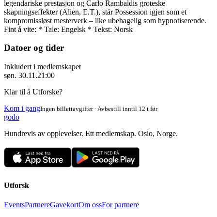
legendariske prestasjon og Carlo Rambaldis groteske
skapningseffekter (Alien, E.T.), står Possession igjen som et
kompromissløst mesterverk – like ubehagelig som hypnotiserende.
Fint å vite: * Tale: Engelsk * Tekst: Norsk
Datoer og tider
Inkludert i medlemskapet
søn. 30.11.
21:00
Klar til å Utforske?
Kom i gang
Ingen billettavgifter · Avbestill inntil 12 t før
godo
Hundrevis av opplevelser. Ett medlemskap. Oslo, Norge.
Utforsk
Events
Partnere
Gavekort
Om oss
For partnere