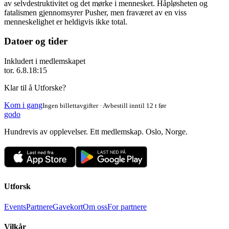
av selvdestruktivitet og det mørke i mennesket. Håpløsheten og
fatalismen gjennomsyrer Pusher, men fraværet av en viss
menneskelighet er heldigvis ikke total.
Datoer og tider
Inkludert i medlemskapet
tor. 6.8.
18:15
Klar til å Utforske?
Kom i gang
Ingen billettavgifter · Avbestill inntil 12 t før
godo
Hundrevis av opplevelser. Ett medlemskap. Oslo, Norge.
Utforsk
Events
Partnere
Gavekort
Om oss
For partnere
Vilkår