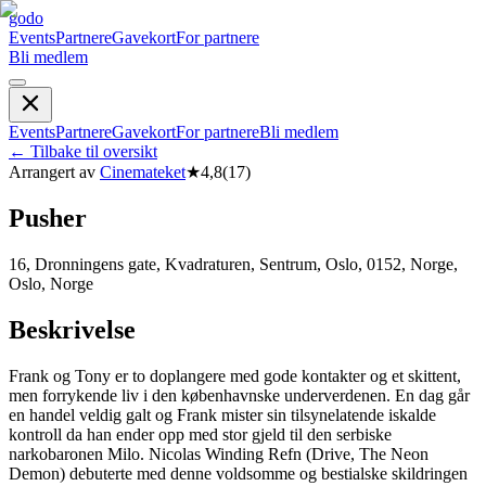
godo
Events
Partnere
Gavekort
For partnere
Bli medlem
Events
Partnere
Gavekort
For partnere
Bli medlem
←
Tilbake til oversikt
Arrangert av
Cinemateket
★
4,8
(
17
)
Pusher
16, Dronningens gate, Kvadraturen, Sentrum, Oslo, 0152, Norge,
Oslo, Norge
Beskrivelse
Frank og Tony er to doplangere med gode kontakter og et skittent,
men forrykende liv i den københavnske underverdenen. En dag går
en handel veldig galt og Frank mister sin tilsynelatende iskalde
kontroll da han ender opp med stor gjeld til den serbiske
narkobaronen Milo. Nicolas Winding Refn (Drive, The Neon
Demon) debuterte med denne voldsomme og bestialske skildringen