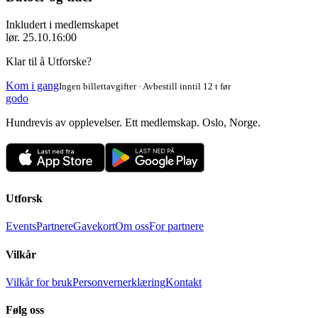
Inkludert i medlemskapet
lør. 25.10.
16:00
Klar til å Utforske?
Kom i gang
Ingen billettavgifter · Avbestill inntil 12 t før
godo
Hundrevis av opplevelser. Ett medlemskap. Oslo, Norge.
Utforsk
Events
Partnere
Gavekort
Om oss
For partnere
Vilkår
Vilkår for bruk
Personvernerklæring
Kontakt
Følg oss