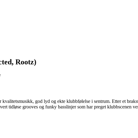
ted, Rootz)
e
itetsmusikk, god lyd og ekte klubbfølelse i sentrum. Etter et brakst
evert tidløse grooves og funky basslinjer som har preget klubbscenen 