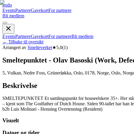
godo
Events
Partnere
Gavekort
For partnere
Bli medlem
Events
Partnere
Gavekort
For partnere
Bli medlem
←
Tilbake til oversikt
Arrangert av
Smelteverket
★
5,0
(
1
)
Smeltepunktet - Olav Basoski (Work, Defec
5, Vulkan, Nedre Foss, Grünerløkka, Oslo, 0178, Norge, Oslo, Norg
Beskrivelse
SMELTEPUNKTET Et samlingspunkt for houseelskere 35+. Her står kval
– kjent som The Godfather of Dutch House. Siden 90-tallet har han l
b2b Luis Molinari - Henning Overtenning (Resident)
Visuelt
Datoer og tider