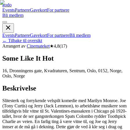
godo
Events
Partnere
Gavekort
For partnere
Bli medlem
Events
Partnere
Gavekort
For partnere
Bli medlem
←
Tilbake til oversikt
Arrangert av
Cinemateket
★
4,8
(
17
)
Some Like It Hot
16, Dronningens gate, Kvadraturen, Sentrum, Oslo, 0152, Norge,
Oslo, Norge
Beskrivelse
Slitesterk og forrykende velspilt komedie med Marilyn Monroe. Joe
(Tony Curtis) og Jerry (Jack Lemmon), to arbeidsløse musikere som
tilfeldigvis blir vitne til St. Valentines-massakren i Chicago på 1920-
tallet, hvor de ser gangsterkongen Spats Colombo rydder Toothpick
Charlie av veien. En farlig ting å være vitne til, og Joe og Jerry
innser at de må gå i dekning. Dette gjør de ved å kle seg i drag og