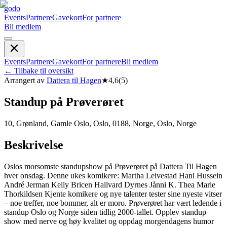
godo
Events
Partnere
Gavekort
For partnere
Bli medlem
Events
Partnere
Gavekort
For partnere
Bli medlem
←
Tilbake til oversikt
Arrangert av
Dattera til Hagen
★
4,6
(
5
)
Standup på Prøverøret
10, Grønland, Gamle Oslo, Oslo, 0188, Norge, Oslo, Norge
Beskrivelse
Oslos morsomste standupshow på Prøverøret på Dattera Til Hagen
hver onsdag. Denne ukes komikere: Martha Leivestad Hani Hussein
André Jerman Kelly Bricen Hallvard Dyrnes Jånni K. Thea Marie
Thorkildsen Kjente komikere og nye talenter tester sine nyeste vitser
– noe treffer, noe bommer, alt er moro. Prøverøret har vært ledende i
standup Oslo og Norge siden tidlig 2000-tallet. Opplev standup
show med nerve og høy kvalitet og oppdag morgendagens humor