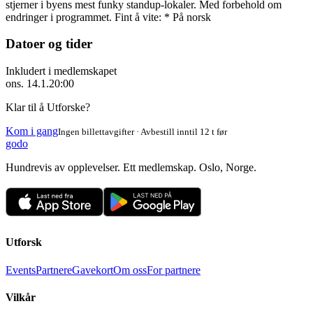
stjerner i byens mest funky standup-lokaler. Med forbehold om
endringer i programmet. Fint å vite: * På norsk
Datoer og tider
Inkludert i medlemskapet
ons. 14.1.
20:00
Klar til å Utforske?
Kom i gang
Ingen billettavgifter · Avbestill inntil 12 t før
godo
Hundrevis av opplevelser. Ett medlemskap. Oslo, Norge.
Utforsk
Events
Partnere
Gavekort
Om oss
For partnere
Vilkår