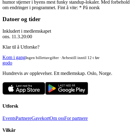
humor stjerner i byens mest funky standup-lokaler. Med forbehold
om endringer i programmet. Fint å vite: * På norsk
Datoer og tider
Inkludert i medlemskapet
ons. 11.3.
20:00
Klar til å Utforske?
Kom i gang
Ingen billettavgifter · Avbestill inntil 12 t før
godo
Hundrevis av opplevelser. Ett medlemskap. Oslo, Norge.
Utforsk
Events
Partnere
Gavekort
Om oss
For partnere
Vilkår