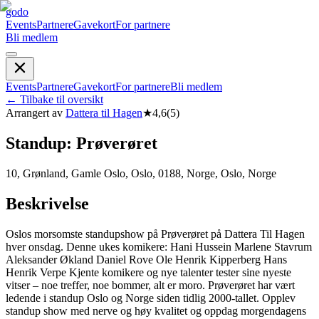
godo
Events
Partnere
Gavekort
For partnere
Bli medlem
Events
Partnere
Gavekort
For partnere
Bli medlem
←
Tilbake til oversikt
Arrangert av
Dattera til Hagen
★
4,6
(
5
)
Standup: Prøverøret
10, Grønland, Gamle Oslo, Oslo, 0188, Norge, Oslo, Norge
Beskrivelse
Oslos morsomste standupshow på Prøverøret på Dattera Til Hagen
hver onsdag. Denne ukes komikere: Hani Hussein Marlene Stavrum
Aleksander Økland Daniel Rove Ole Henrik Kipperberg Hans
Henrik Verpe Kjente komikere og nye talenter tester sine nyeste
vitser – noe treffer, noe bommer, alt er moro. Prøverøret har vært
ledende i standup Oslo og Norge siden tidlig 2000-tallet. Opplev
standup show med nerve og høy kvalitet og oppdag morgendagens