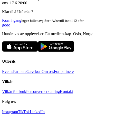
ons. 17.6.
20:00
Klar til å Utforske?
Kom i gang
Ingen billettavgifter · Avbestill inntil 12 t før
godo
Hundrevis av opplevelser. Ett medlemskap. Oslo, Norge.
Utforsk
Events
Partnere
Gavekort
Om oss
For partnere
Vilkår
Vilkår for bruk
Personvernerklæring
Kontakt
Følg oss
Instagram
TikTok
LinkedIn