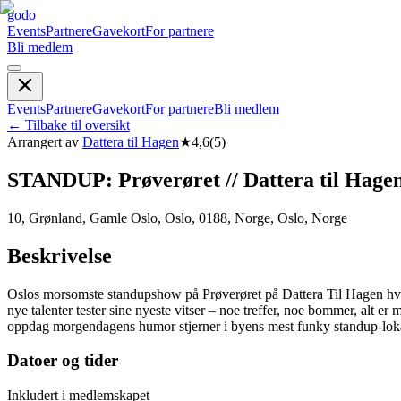
godo
Events
Partnere
Gavekort
For partnere
Bli medlem
Events
Partnere
Gavekort
For partnere
Bli medlem
←
Tilbake til oversikt
Arrangert av
Dattera til Hagen
★
4,6
(
5
)
STANDUP: Prøverøret // Dattera til Hage
10, Grønland, Gamle Oslo, Oslo, 0188, Norge, Oslo, Norge
Beskrivelse
Oslos morsomste standupshow på Prøverøret på Dattera Til Hagen h
nye talenter tester sine nyeste vitser – noe treffer, noe bommer, alt 
oppdag morgendagens humor stjerner i byens mest funky standup-lokal
Datoer og tider
Inkludert i medlemskapet