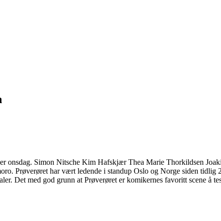
n
ver onsdag. Simon Nitsche Kim Hafskjær Thea Marie Thorkildsen Joa
er moro. Prøverøret har vært ledende i standup Oslo og Norge siden tidl
er. Det med god grunn at Prøverøret er komikernes favoritt scene å te